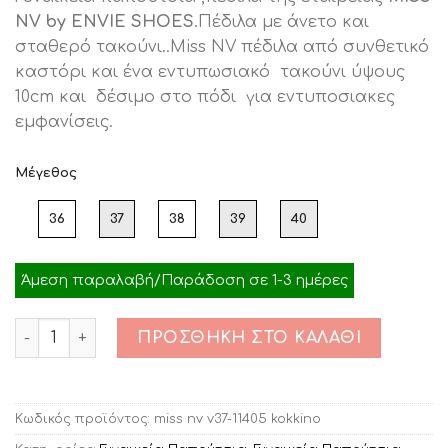
was:
τιμή
NV by ENVIE SHOES
.Πέδιλα με άνετο και
€49.00.
είναι:
σταθερό τακούνι..Miss NV πέδιλα από συνθετικό
€25.00.
καστόρι και ένα εντυπωσιακό τακούνι ύψους
10cm και δέσιμο στο πόδι για εντυποσιακες
εμφανίσεις.
Μέγεθος
36
37
38
39
40
Άμεση παραλαβή/Παράδοση σε 1-3 ημέρες
Ποσότητα
ΠΡΟΣΘΉΚΗ ΣΤΟ ΚΑΛΆΘΙ
Κωδικός προϊόντος:
miss nv v37-11405 kokkino