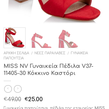
ΑΡΧΙΚΉ ΣΕΛΊΔΑ
/
ΝΈΕΣ ΠΑΡΑΛΑΒΈΣ
/
ΓΥΝΑΙΚΕΊΑ
ΠΑΠΟΎΤΣΙΑ
MISS NV Γυναικεία Πέδιλα V37-
11405-30 Κόκκινο Καστόρι
Original
Η
49.00
25.00
€
€
price
τρέχουσα
Γυναικεία παπούτσια ,πέδιλα της εταιρείας
MISS