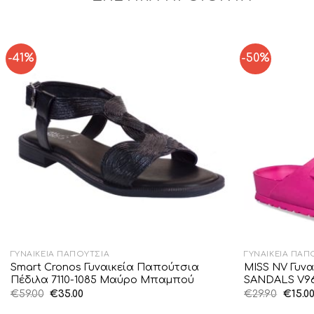
-41%
-50%
Add to
Wishlist
ΓΥΝΑΙΚΕΊΑ ΠΑΠΟΎΤΣΙΑ
ΓΥΝΑΙΚΕΊΑ ΠΑΠ
Smart Cronos Γυναικεία Παπούτσια
MISS NV Γυν
Πέδιλα 7110-1085 Μαύρο Μπαμπού
SANDALS V96
Original
Η
Origin
€
59.00
€
35.00
€
29.90
€
15.0
price
τρέχουσα
price
was:
τιμή
was: