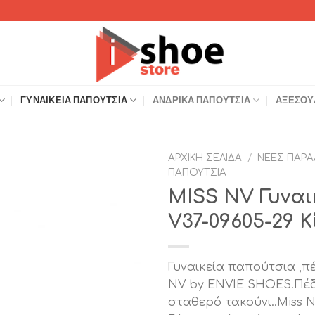
ΓΥΝΑΙΚΕΊΑ ΠΑΠΟΎΤΣΙΑ
ΑΝΔΡΙΚΆ ΠΑΠΟΎΤΣΙΑ
ΑΞΕΣΟΥ
ΑΡΧΙΚΉ ΣΕΛΊΔΑ
/
ΝΈΕΣ ΠΑΡΑ
ΠΑΠΟΎΤΣΙΑ
Add to
MISS NV Γυναι
Wishlist
V37-09605-29 Κ
Γυναικεία παπούτσια ,πέ
NV by ENVIE SHOES.Πέδι
σταθερό τακούνι..Miss 