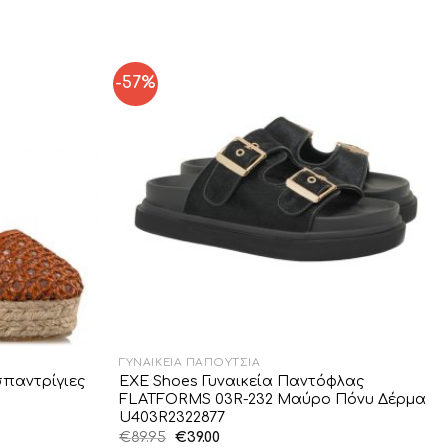
-57%
Add to
Add to
Wishlist
Wishlist
ΓΥΝΑΙΚΕΊΑ ΠΑΠΟΎΤΣΙΑ
σπαντρίγιες
EXE Shoes Γυναικεία Παντόφλας
FLATFORMS 03R-232 Μαύρο Πόνυ Δέρμα
U403R2322877
Original
Η
€
89.95
€
39.00