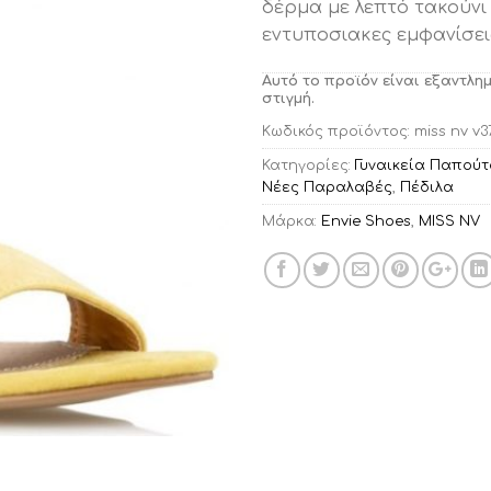
δέρμα με λεπτό τακούνι
εντυποσιακες εμφανίσει
Αυτό το προϊόν είναι εξαντλη
στιγμή.
Κωδικός προϊόντος:
miss nv v3
Κατηγορίες:
Γυναικεία Παπούτ
Νέες Παραλαβές
,
Πέδιλα
Μάρκα:
Envie Shoes
,
MISS NV