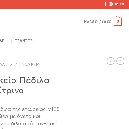
0
ΚΑΛΆΘΙ /
€
0.00
ΆΡ
ΤΣΆΝΤΕΣ
ΛΑΒΈΣ
/
ΓΥΝΑΙΚΕΊΑ
κεία Πέδιλα
ίτρινο
διλα της εταιρείας MISS
λα με άνετο και
NV πέδιλα από συνθετκό