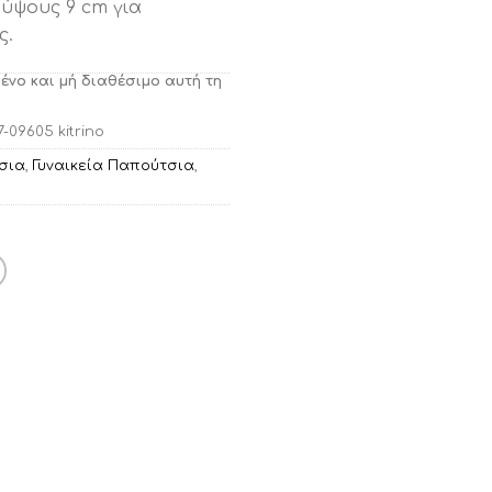
 ύψους 9 cm για
ς.
μένο και μή διαθέσιμο αυτή τη
7-09605 kitrino
σια
,
Γυναικεία Παπούτσια
,