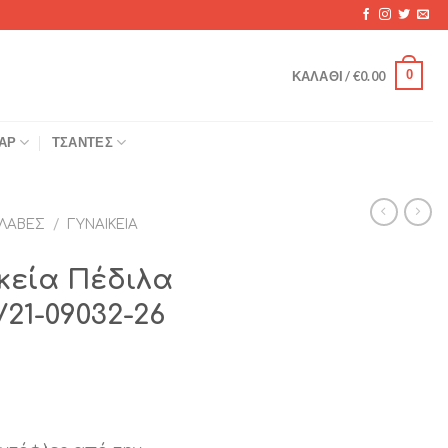
0
ΚΑΛΆΘΙ /
€
0.00
ΆΡ
ΤΣΆΝΤΕΣ
ΛΑΒΈΣ
/
ΓΥΝΑΙΚΕΊΑ
κεία Πέδιλα
21-09032-26
χουσα