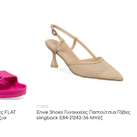
Add to
Add to
Wishlist
Wishlist
ΓΌΒΕΣ
ες FLAT
Envie Shoes Γυναικείες Παπούτσια Γόβες
ξια
slingback E84-21243-36 Μπέζ