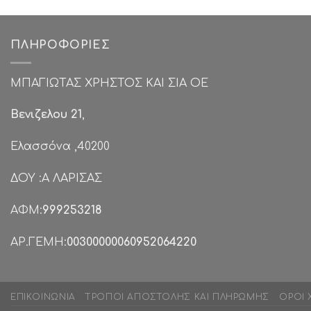
€49.00.
ΠΛΗΡΟΦΟΡΊΕΣ
ΜΠΑΓΙΩΤΑΣ ΧΡΗΣΤΟΣ ΚΑΙ ΣΙΑ ΟΕ
Βενιζελου 21
,
Ελασσόνα ,40200
ΔΟΥ :Α ΛΑΡΙΣΑΣ
ΑΦΜ:
999253218
ΑΡ.ΓΕΜΗ:
00300000060952064220
ΕΠΙΚΟΙΝΩΝΊΑ
ΤΡΌΠΟΙ ΑΠΟΣΤΟΛΉΣ ΚΑΙ ΠΛΗΡΩΜΉΣ
ΌΡΟΙ 