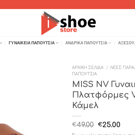
ΓΥΝΑΙΚΕΊΑ ΠΑΠΟΎΤΣΙΑ
ΑΝΔΡΙΚΆ ΠΑΠΟΎΤΣΙΑ
ΑΞΕΣΟΥ
ΑΡΧΙΚΉ ΣΕΛΊΔΑ
/
ΝΈΕΣ ΠΑΡΑ
ΠΑΠΟΎΤΣΙΑ
Add to
MISS NV Γυναι
Wishlist
Πλατφόρμες V
Κάμελ
Original
Η
49.00
25.00
€
€
price
τρέ