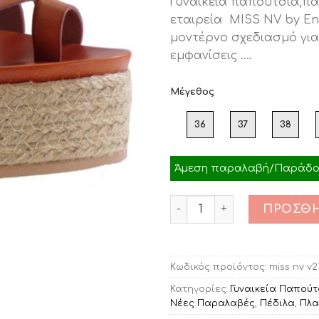
Γυναικεία παπούτσια,πα
was:
τιμ
εταιρεία MISS NV by En
€49.00.
είνα
μοντέρνο σχεδιασμό γι
€25.
εμφανίσεις ….
Μέγεθος
36
37
38
Άμεση παραλαβή/Παράδοσ
Ποσότητα
ΠΡΟΣΘΉ
Κωδικός προϊόντος:
miss nv v2
Κατηγορίες:
Γυναικεία Παπούτ
Νέες Παραλαβές
,
Πέδιλα
,
Πλα