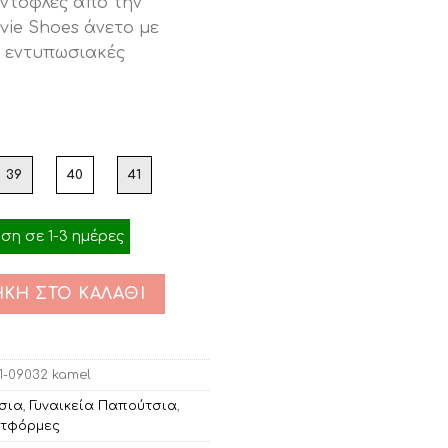
ντόφλες από την
ή
vie Shoes άνετο με
ι:
α εντυπωσιακές
00.
39
40
41
η σε 1-3 ημέρες
ΚΗ ΣΤΟ ΚΑΛΆΘΙ
1-09032 kamel
σια
,
Γυναικεία Παπούτσια
,
τφόρμες