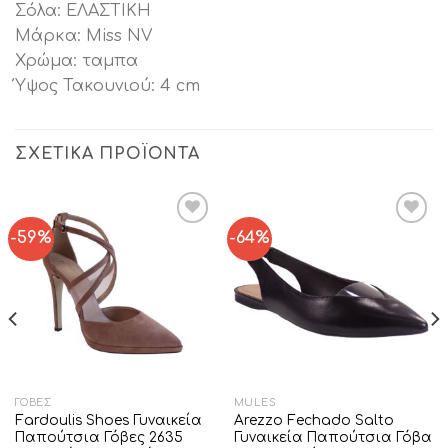
Σόλα: ΕΛΑΣΤΙΚΗ
Μάρκα: Miss NV
Χρώμα: ταμπα
Ύψος Τακουνιού: 4 cm
ΣΧΕΤΙΚΆ ΠΡΟΪΌΝΤΑ
-59%
-64%
Add to
Add to
Wishlist
Wishlist
ΓΌΒΕΣ
MULES
Fardoulis Shoes Γυναικεία
Arezzo Fechado Salto
Παπούτσια Γόβες 2635
Γυναικεία Παπούτσια Γόβα