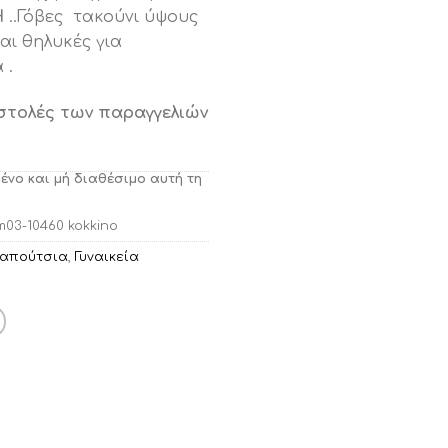
Η
..Γόβες τακούνι ύψους
και θηλυκές για
 .
στολές των παραγγελιών
μένο και μή διαθέσιμο αυτή τη
m03-10460 kokkino
Παπούτσια
,
Γυναικεία