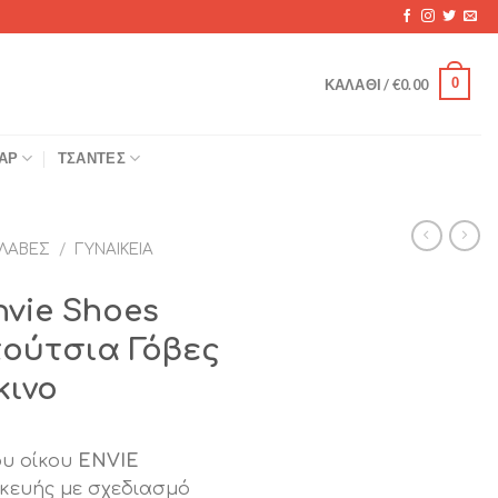
0
ΚΑΛΆΘΙ /
€
0.00
ΆΡ
ΤΣΆΝΤΕΣ
ΛΑΒΈΣ
/
ΓΥΝΑΙΚΕΊΑ
nvie Shoes
πούτσια Γόβες
κινο
ου οίκου
ENVIE
κευής με σχεδιασμό