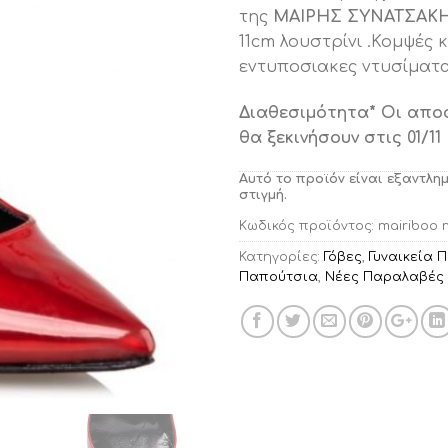
της
ΜΑΙΡΗΣ ΣΥΝΑΤΣΑΚ
11cm λουστρίνι .Κομψές 
εντυποσιακες ντυσίματα
Διαθεσιμότητα
* Οι απο
θα ξεκινήσουν στις 01/11
Αυτό το προϊόν είναι εξαντλη
στιγμή.
Κωδικός προϊόντος:
mairiboo 
Κατηγορίες:
Γόβες
,
Γυναικεία 
Παπούτσια
,
Νέες Παραλαβές