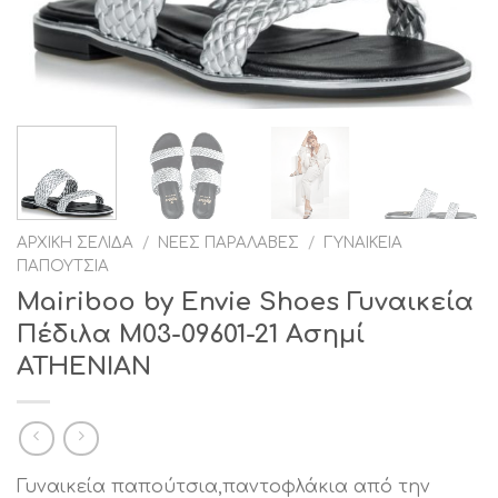
ΑΡΧΙΚΉ ΣΕΛΊΔΑ
/
ΝΈΕΣ ΠΑΡΑΛΑΒΈΣ
/
ΓΥΝΑΙΚΕΊΑ
ΠΑΠΟΎΤΣΙΑ
Mairiboo by Envie Shoes Γυναικεία
Πέδιλα M03-09601-21 Ασημί
ATHENIAN
Γυναικεία παπούτσια,παντοφλάκια από την