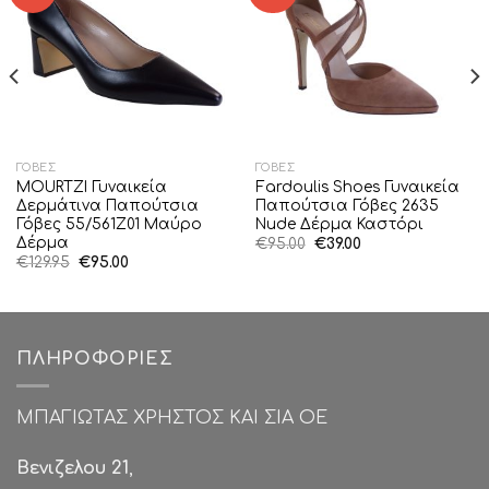
Wishlist
Wishlist
ΓΌΒΕΣ
ΓΌΒΕΣ
MOURTZI Γυναικεία
Fardoulis Shoes Γυναικεία
Δερμάτινα Παπούτσια
Παπούτσια Γόβες 2635
Γόβες 55/561Z01 Μαύρο
Nude Δέρμα Καστόρι
Δέρμα
Original
Η
€
95.00
€
39.00
price
τρέχουσα
Original
Η
€
129.95
€
95.00
was:
τιμή
price
τρέχουσα
€95.00.
είναι:
was:
τιμή
€39.00.
€129.95.
είναι:
€95.00.
ΠΛΗΡΟΦΟΡΊΕΣ
ΜΠΑΓΙΩΤΑΣ ΧΡΗΣΤΟΣ ΚΑΙ ΣΙΑ ΟΕ
Βενιζελου 21
,