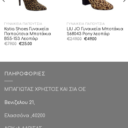
ΓΥΝΑΙΚΕΊΑ ΠΑΠΟΎΤΣΙΑ
ΓΥΝΑΙΚΕΊΑ ΠΑΠΟΎΤΣΙΑ
Katia Shoes Γυναικεία
LIU JO Γυναικεία Μποτάκια
Παπούτσια Μποτάκια
S68043 Pony λεοπάρ
Β55-153 Λεοπάρ
Original
Η
€
249.00
€
49.00
price
τρέχουσα
Original
Η
€
79.00
€
25.00
was:
τιμή
price
τρέχουσα
€249.00.
είναι:
was:
τιμή
€49.00.
€79.00.
είναι:
€25.00.
ΠΛΗΡΟΦΟΡΊΕΣ
ΜΠΑΓΙΩΤΑΣ ΧΡΗΣΤΟΣ ΚΑΙ ΣΙΑ ΟΕ
Βενιζελου 21
,
Ελασσόνα ,40200