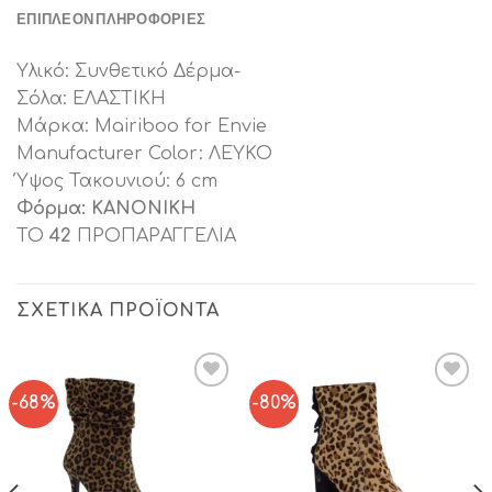
ΕΠΙΠΛΈΟΝ ΠΛΗΡΟΦΟΡΊΕΣ
Υλικό: Συνθετικό Δέρμα-
Σόλα: ΕΛΑΣΤΙΚΗ
Μάρκα: Mairiboo for Envie
Manufacturer Color: ΛΕΥΚΟ
Ύψος Τακουνιού: 6 cm
Φόρμα: ΚΑΝΟΝΙΚΗ
ΤΟ
42
ΠΡΟΠΑΡΑΓΓΕΛΙΑ
ΣΧΕΤΙΚΆ ΠΡΟΪΌΝΤΑ
-68%
-80%
Add to
Add to
Wishlist
Wishlist