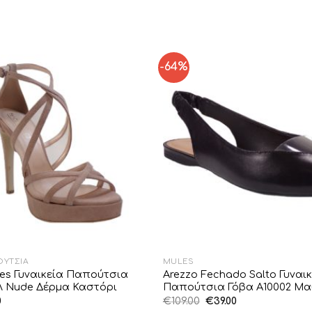
-64%
Add to
Wishlist
ΟΎΤΣΙΑ
MULES
oes Γυναικεία Παπούτσια
Arezzo Fechado Salto Γυναικ
Λ Νude Δέρμα Καστόρι
Παπούτσια Γόβα A10002 Μ
al
Η
Original
Η
0
€
109.00
€
39.00
τρέχουσα
price
τρέχουσα