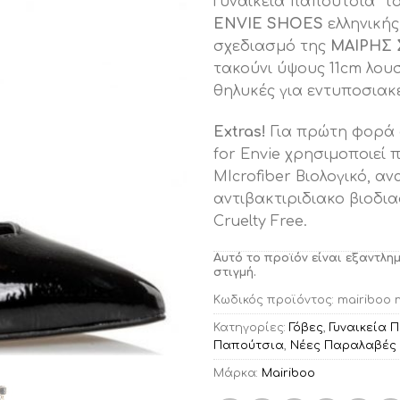
Γυναικεία παπούτσια τ
ENVIE SHOES
ελληνική
σχεδιασμό της
ΜΑΙΡΗΣ
τακούνι ύψους 11cm λουσ
θηλυκές για εντυποσιακε
Extras!
Για πρώτη φορά 
for Envie χρησιμοποιεί π
MIcrofiber Βιολογικό, αν
αντιβακτιριδιακο βιοδια
Cruelty Free.
Αυτό το προϊόν είναι εξαντλη
στιγμή.
Κωδικός προϊόντος:
mairiboo 
Κατηγορίες:
Γόβες
,
Γυναικεία 
Παπούτσια
,
Νέες Παραλαβές
Μάρκα:
Mairiboo