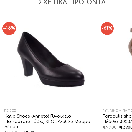
ΣΧΕΤΙΚΆ ΠΡΟΪΌΝΤΑ
-43%
-61%
Add to
Wishlist
ΓΌΒΕΣ
ΓΥΝΑΙΚΕΊΑ ΠΑΠ
Katia Shoes (Anneto) Γυναικεία
Fardoulis sh
Παπούτσια Γόβες KΓΟΒΑ-5098 Μαύρο
Πέδιλα 3033
Δέρμα
Origin
€
99.00
€
39.0
price