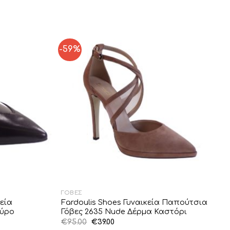
-59%
Add to
Add to
Wishlist
Wishlist
ΓΌΒΕΣ
εία
Fardoulis Shoes Γυναικεία Παπούτσια
αύρο
Γόβες 2635 Nude Δέρμα Καστόρι
Original
Η
€
95.00
€
39.00
price
τρέχουσα