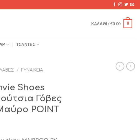
0
ΚΑΛΆΘΙ /
€
0.00
ΆΡ
ΤΣΆΝΤΕΣ
ΛΑΒΈΣ
/
ΓΥΝΑΙΚΕΊΑ
nvie Shoes
πούτσια Γόβες
 Μαύρο POINT