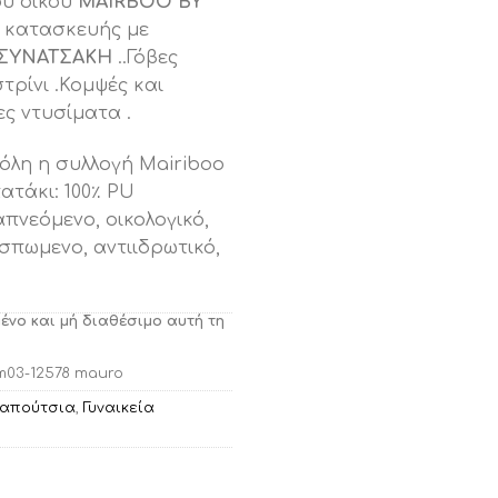
ου οίκου
MAIRBOO BY
ς κατασκευής με
 ΣΥΝΑΤΣΑΚΗ
..Γόβες
τρίνι .Κομψές και
ς ντυσίματα .
όλη η συλλογή Mairiboo
ατάκι: 100٪ PU
απνεόμενο, οικολογικό,
σπωμενο, αντιιδρωτικό,
μένο και μή διαθέσιμο αυτή τη
m03-12578 mauro
Παπούτσια
,
Γυναικεία