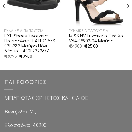
ΓΥΝΑΙΚΕΊΑ ΠΑΠΟΎΤΣΙΑ
ΓΥΝΑΙΚΕΊΑ ΠΑΠΟΎΤΣΙΑ
EXE Shoes Γυναικεία
MISS NV Γυναικεία Πέδιλα
Παντόφλας FLATFORMS
V64-09902-34 Μαύρο
03R-232 Μαύρο Πόνυ
Original
Η
€
49.00
€
25.00
price
τρέχουσα
Δέρμα U403R2322877
was:
τιμή
Original
Η
€
89.95
€
39.00
€49.00.
είναι:
price
τρέχουσα
€25.00.
was:
τιμή
€89.95.
είναι:
€39.00.
ΠΛΗΡΟΦΟΡΊΕΣ
ΜΠΑΓΙΩΤΑΣ ΧΡΗΣΤΟΣ ΚΑΙ ΣΙΑ ΟΕ
Βενιζελου 21
,
Ελασσόνα ,40200