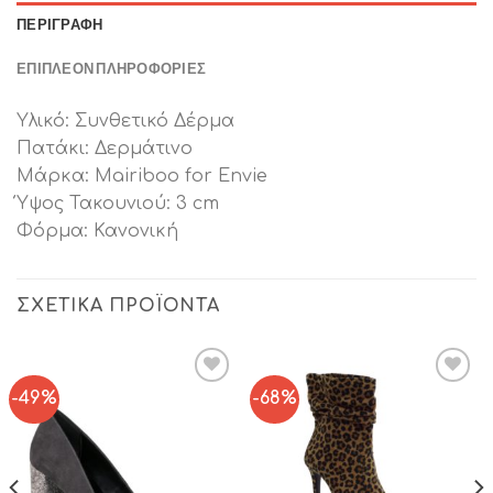
ΠΕΡΙΓΡΑΦΉ
ΕΠΙΠΛΈΟΝ ΠΛΗΡΟΦΟΡΊΕΣ
Υλικό: Συνθετικό Δέρμα
Πατάκι: Δερμάτινο
Μάρκα: Mairiboo for Envie
Ύψος Τακουνιού: 3 cm
Φόρμα: Κανονική
ΣΧΕΤΙΚΆ ΠΡΟΪΌΝΤΑ
-49%
-68%
Add to
Add to
Wishlist
Wishlist