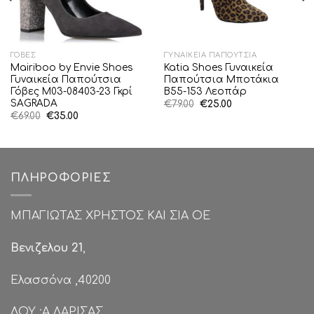
ΓΌΒΕΣ
ΓΥΝΑΙΚΕΊΑ ΠΑΠΟΎΤΣΙΑ
Mairiboo by Envie Shoes
Katia Shoes Γυναικεία
Γυναικεία Παπούτσια
Παπούτσια Μποτάκια
Γόβες M03-08403-23 Γκρί
Β55-153 Λεοπάρ
SAGRADA
Original
Η
€
79.00
€
25.00
price
τρέχουσα
Original
Η
€
69.00
€
35.00
was:
τιμή
price
τρέχουσα
€79.00.
είναι:
was:
τιμή
€25.00.
€69.00.
είναι:
€35.00.
ΠΛΗΡΟΦΟΡΊΕΣ
ΜΠΑΓΙΩΤΑΣ ΧΡΗΣΤΟΣ ΚΑΙ ΣΙΑ ΟΕ
Βενιζελου 21
,
Ελασσόνα ,40200
ΔΟΥ :Α ΛΑΡΙΣΑΣ