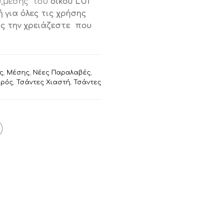
υ,μέσης του
οίκου LUI
ή
 για όλες τις χρήσης
ι:
ς την χρειάζεστε που
00.
ς
,
Μέσης
,
Νέες Παραλαβές
,
ιρός
,
Τσάντες Χιαστή
,
Τσάντες