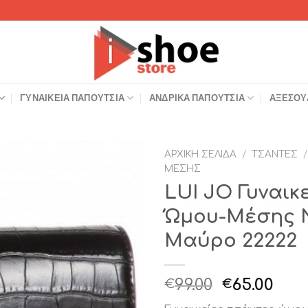
ΓΥΝΑΙΚΕΊΑ ΠΑΠΟΎΤΣΙΑ
ΑΝΔΡΙΚΆ ΠΑΠΟΎΤΣΙΑ
ΑΞΕΣΟΥ
ΑΡΧΙΚΉ ΣΕΛΊΔΑ
/
ΤΣΆΝΤΕΣ
/
ΜΈΣΗΣ
Add to
LUI JO Γυναικ
Wishlist
Ώμου-Μέσης N
Μαύρο 22222
Original
Η
99.00
65.00
€
€
price
τρέ