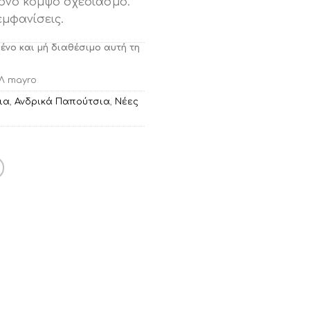
ρνο κομψό σχεδιασμό.
εμφανίσεις.
μένο και μή διαθέσιμο αυτή τη
1Λ mayro
ια
,
Ανδρικά Παπούτσια
,
Νέες