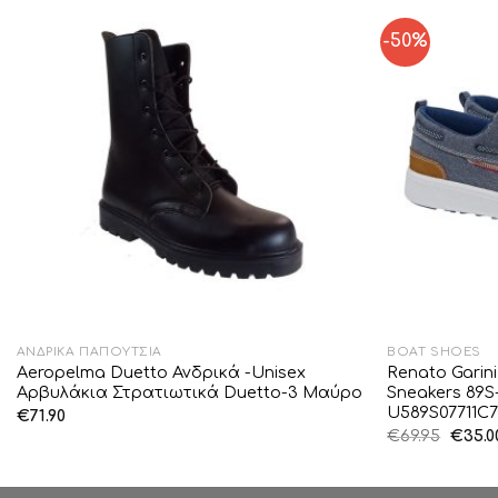
-50%
Add to
Wishlist
ΑΝΔΡΙΚΆ ΠΑΠΟΎΤΣΙΑ
BOAT SHOES
Aeropelma Duetto Ανδρικά -Unisex
Renato Garin
Αρβυλάκια Στρατιωτικά Duetto-3 Μαύρο
Sneakers 89
U589S07711C
€
71.90
Origin
€
69.95
€
35.0
price
was:
€69.95