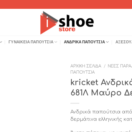
ΓΥΝΑΙΚΕΊΑ ΠΑΠΟΎΤΣΙΑ
ΑΝΔΡΙΚΆ ΠΑΠΟΎΤΣΙΑ
ΑΞΕΣΟΥ
ΑΡΧΙΚΉ ΣΕΛΊΔΑ
/
ΝΈΕΣ ΠΑΡΑ
ΠΑΠΟΎΤΣΙΑ
Add to
kricket Ανδρι
Wishlist
681Λ Μαύρο Δ
Ανδρικά παπούτσια από 
δερμάτινα ελληνικής κα