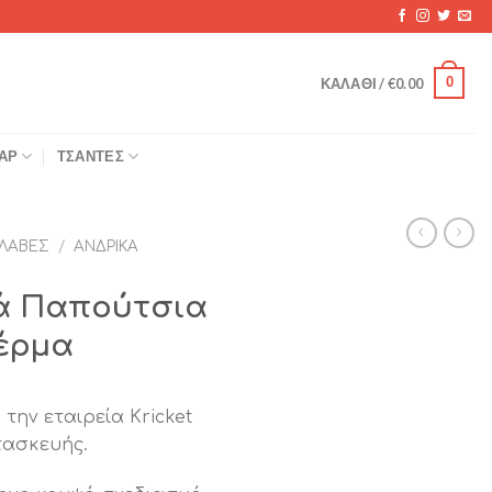
0
ΚΑΛΆΘΙ /
€
0.00
ΆΡ
ΤΣΆΝΤΕΣ
ΛΑΒΈΣ
/
ΑΝΔΡΙΚΆ
κά Παπούτσια
έρμα
την εταιρεία Kricket
τασκευής.