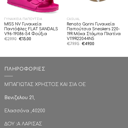
ΓΥΝΑΙΚΕΊΑ ΠΑΠΟΎΤΣΙΑ
CASUAL
MISS NV Γυναικεία
Renato Garini Γυναικεία
Παντόφλες FLAT SANDALS
Παπούτσια Sneakers 220-
V96-19086-54 Φούξια
19R Μόκα Στάμπα Πλατίνα
V119R22044N5
Original
Η
€
29.90
€
15.00
price
τρέχουσα
Original
Η
€
79.95
€
49.00
was:
τιμή
price
τρέχουσα
€29.90.
είναι:
was:
τιμή
€15.00.
€79.95.
είναι:
€49.00.
ΠΛΗΡΟΦΟΡΊΕΣ
ΜΠΑΓΙΩΤΑΣ ΧΡΗΣΤΟΣ ΚΑΙ ΣΙΑ ΟΕ
Βενιζελου 21
,
Ελασσόνα ,40200
ΔΟΥ :Α ΛΑΡΙΣΑΣ