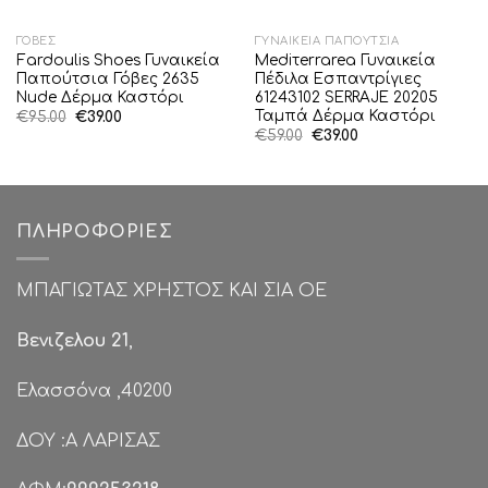
ΓΌΒΕΣ
ΓΥΝΑΙΚΕΊΑ ΠΑΠΟΎΤΣΙΑ
Fardoulis Shoes Γυναικεία
Mediτerrarea Γυναικεία
Παπούτσια Γόβες 2635
Πέδιλα Εσπαντρίγιες
Nude Δέρμα Καστόρι
61243102 SERRAJE 20205
Ταμπά Δέρμα Καστόρι
Original
Η
€
95.00
€
39.00
price
τρέχουσα
Original
Η
€
59.00
€
39.00
was:
τιμή
price
τρέχουσα
€95.00.
είναι:
was:
τιμή
€39.00.
€59.00.
είναι:
€39.00.
ΠΛΗΡΟΦΟΡΊΕΣ
ΜΠΑΓΙΩΤΑΣ ΧΡΗΣΤΟΣ ΚΑΙ ΣΙΑ ΟΕ
Βενιζελου 21
,
Ελασσόνα ,40200
ΔΟΥ :Α ΛΑΡΙΣΑΣ