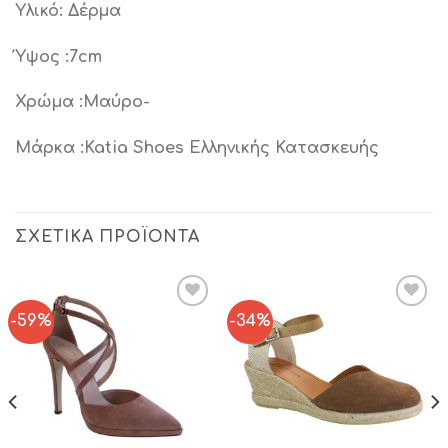
Υλικό: Δέρμα
Ύψος :7cm
Χρώμα :Μαύρο-
Μάρκα :Katia Shoes Ελληνικής Κατασκευής
ΣΧΕΤΙΚΆ ΠΡΟΪΌΝΤΑ
-59%
-34%
Add to
Add to
Wishlist
Wishlist