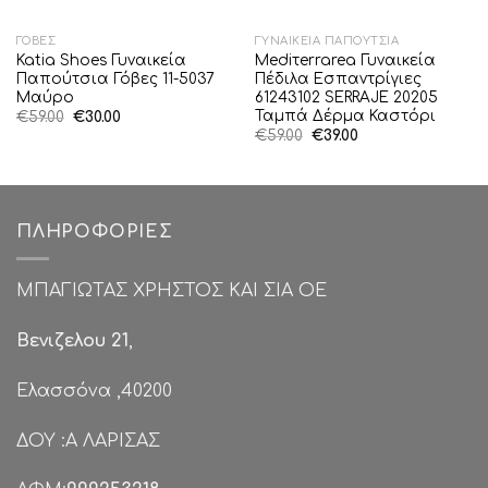
ΓΌΒΕΣ
ΓΥΝΑΙΚΕΊΑ ΠΑΠΟΎΤΣΙΑ
Katia Shoes Γυναικεία
Mediτerrarea Γυναικεία
Παπούτσια Γόβες 11-5037
Πέδιλα Εσπαντρίγιες
Μαύρο
61243102 SERRAJE 20205
Ταμπά Δέρμα Καστόρι
Original
Η
€
59.00
€
30.00
price
τρέχουσα
Original
Η
€
59.00
€
39.00
was:
τιμή
price
τρέχουσα
€59.00.
είναι:
was:
τιμή
€30.00.
€59.00.
είναι:
€39.00.
ΠΛΗΡΟΦΟΡΊΕΣ
ΜΠΑΓΙΩΤΑΣ ΧΡΗΣΤΟΣ ΚΑΙ ΣΙΑ ΟΕ
Βενιζελου 21
,
Ελασσόνα ,40200
ΔΟΥ :Α ΛΑΡΙΣΑΣ