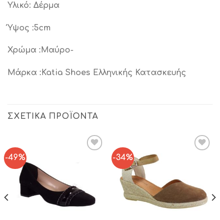
Υλικό: Δέρμα
Ύψος :5cm
Χρώμα :Μαύρο-
Μάρκα :Katia Shoes Ελληνικής Κατασκευής
ΣΧΕΤΙΚΆ ΠΡΟΪΌΝΤΑ
-49%
-34%
Add to
Add to
Wishlist
Wishlist