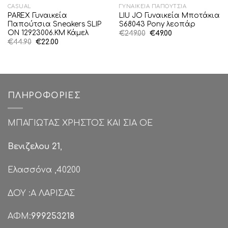
CASUAL
ΓΥΝΑΙΚΕΊΑ ΠΑΠΟΎΤΣΙΑ
PAREX Γυναικεία
LIU JO Γυναικεία Μποτάκια
Παπούτσια Sneakers SLIP
S68043 Pony λεοπάρ
ON 12923006.KM Κάμελ
Original
Η
€
249.00
€
49.00
price
τρέχουσα
Original
Η
€
44.90
€
22.00
was:
τιμή
price
τρέχουσα
€249.00.
είναι:
was:
τιμή
€49.00.
€44.90.
είναι:
€22.00.
ΠΛΗΡΟΦΟΡΊΕΣ
ΜΠΑΓΙΩΤΑΣ ΧΡΗΣΤΟΣ ΚΑΙ ΣΙΑ ΟΕ
Βενιζελου 21
,
Ελασσόνα ,40200
ΔΟΥ :Α ΛΑΡΙΣΑΣ
ΑΦΜ:
999253218