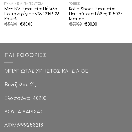
ΓΥΝΑΙΚΕΊΑ ΠΑΠΟΎΤΣΙΑ
ΓΌΒΕΣ
Miss NV Γυναικεία Πέδιλα
Katia Shoes Γυναικεία
Εσπαντρίγιες V15-13166-26
Παπούτσια Γόβες 11-5037
Κάμελ
Μαύρο
Original
Η
Original
Η
€
59.00
€
30.00
€
59.00
€
30.00
price
τρέχουσα
price
τρέχουσα
was:
τιμή
was:
τιμή
€59.00.
είναι:
€59.00.
είναι:
€30.00.
€30.00.
ΠΛΗΡΟΦΟΡΊΕΣ
ΜΠΑΓΙΩΤΑΣ ΧΡΗΣΤΟΣ ΚΑΙ ΣΙΑ ΟΕ
Βενιζελου 21
,
Ελασσόνα ,40200
ΔΟΥ :Α ΛΑΡΙΣΑΣ
ΑΦΜ:
999253218