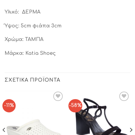
Υλικό: ΔΕΡΜΑ
Ύψος: 5cm φιάπα 3cm
Χρώμα: ΤΑΜΠΑ
Μάρκα: Katia Shoeς
ΣΧΕΤΙΚΆ ΠΡΟΪΌΝΤΑ
-11%
-58%
Add to
Add to
Wishlist
Wishlist