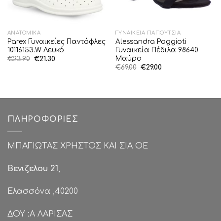
ΑΝΑΤΟΜΙΚΆ
ΓΥΝΑΙΚΕΊΑ ΠΑΠΟΎΤΣΙΑ
Parex Γυναικείες Παντόφλες
Alessandra Paggioti
10116153.W Λευκό
Γυναικεία Πέδιλα 98640
Μαύρο
Original
Η
€
23.90
€
21.30
price
τρέχουσα
Original
Η
€
69.00
€
29.00
was:
τιμή
price
τρέχουσα
€23.90.
είναι:
was:
τιμή
€21.30.
€69.00.
είναι:
€29.00.
ΠΛΗΡΟΦΟΡΊΕΣ
ΜΠΑΓΙΩΤΑΣ ΧΡΗΣΤΟΣ ΚΑΙ ΣΙΑ ΟΕ
Βενιζελου 21
,
Ελασσόνα ,40200
ΔΟΥ :Α ΛΑΡΙΣΑΣ