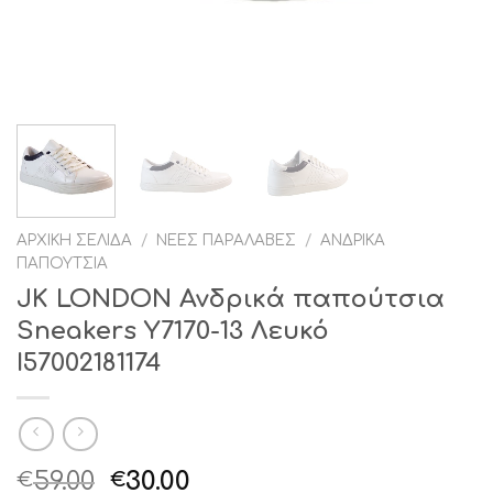
ΑΡΧΙΚΉ ΣΕΛΊΔΑ
/
ΝΈΕΣ ΠΑΡΑΛΑΒΈΣ
/
ΑΝΔΡΙΚΆ
ΠΑΠΟΎΤΣΙΑ
JK LONDON Ανδρικά παπούτσια
Sneakers Y7170-13 Λευκό
I57002181174
Original
Η
59.00
30.00
€
€