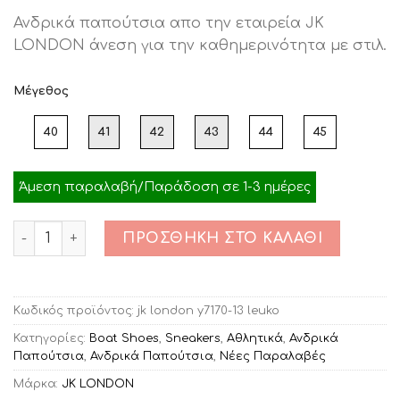
price
τρέχουσα
Ανδρικά παπούτσια απο την εταιρεία JK
was:
τιμή
LONDON άνεση για την καθημερινότητα με στιλ.
€59.00.
είναι:
€30.00.
Μέγεθος
40
41
42
43
44
45
Άμεση παραλαβή/Παράδοση σε 1-3 ημέρες
Ποσότητα
ΠΡΟΣΘΉΚΗ ΣΤΟ ΚΑΛΆΘΙ
Κωδικός προϊόντος:
jk london y7170-13 leuko
Κατηγορίες:
Boat Shoes
,
Sneakers
,
Αθλητικά
,
Ανδρικά
Παπούτσια
,
Ανδρικά Παπούτσια
,
Νέες Παραλαβές
Μάρκα:
JK LONDON