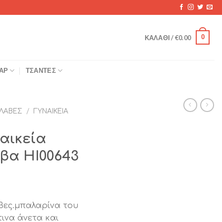
0
ΚΑΛΆΘΙ /
€
0.00
ΆΡ
ΤΣΆΝΤΕΣ
ΛΑΒΈΣ
/
ΓΥΝΑΙΚΕΊΑ
ναικεία
βα ΗΙ00643
βες.μπαλαρίνα του
ινα άνετα και