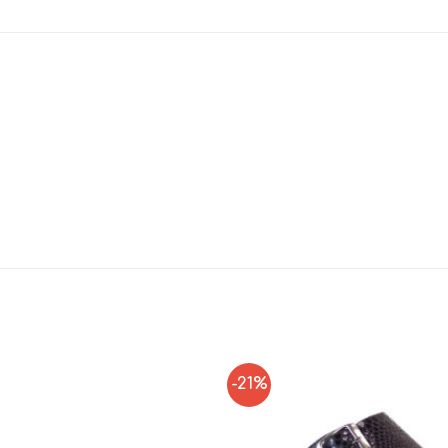
-21%
Add to
Wishlist