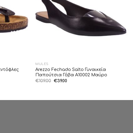
MULES
αντόφλες
Arezzo Fechado Salto Γυναικεία
Παπούτσια Γόβα A10002 Μαύρο
Original
Η
€
109.00
€
39.00
price
τρέχουσα
was:
τιμή
€109.00.
είναι:
€39.00.