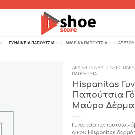
ΓΥΝΑΙΚΕΊΑ ΠΑΠΟΎΤΣΙΑ
ΑΝΔΡΙΚΆ ΠΑΠΟΎΤΣΙΑ
ΑΞΕΣΟΥ
ΑΡΧΙΚΉ ΣΕΛΊΔΑ
/
ΝΈΕΣ ΠΑΡΑ
ΠΑΠΟΎΤΣΙΑ
Add to
Hispanitas Γυ
Wishlist
Παπούτσια Γό
Μαύρο Δέρμα
Γυναικεία παπούτσια,γό
οίκου
Hispanitas
δερμάτ