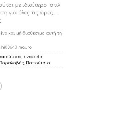
ύτσι με ιδιαίτερο στιλ
ση για όλες τις ώρες…..
ς
μένο και μή διαθέσιμο αυτή τη
s hi00643 mauro
Παπούτσια
,
Γυναικεία
 Παραλαβές
,
Παπούτσια