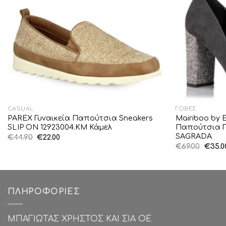
CASUAL
ΓΌΒΕΣ
PAREX Γυναικεία Παπούτσια Sneakers
Mairiboo by 
SLIP ON 12923004.KM Κάμελ
Παπούτσια Γ
SAGRADA
Original
Η
€
44.90
€
22.00
price
τρέχουσα
Origin
€
69.00
€
35.0
was:
τιμή
price
€44.90.
είναι:
was:
€22.00.
€69.00
ΠΛΗΡΟΦΟΡΊΕΣ
ΜΠΑΓΙΩΤΑΣ ΧΡΗΣΤΟΣ ΚΑΙ ΣΙΑ ΟΕ