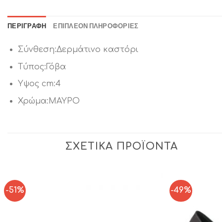
ΠΕΡΙΓΡΑΦΉ
ΕΠΙΠΛΈΟΝ ΠΛΗΡΟΦΟΡΊΕΣ
Σύνθεση:Δερμάτινο καστόρι
Τύπος:Γόβα
Υψος cm:4
Χρώμα:ΜΑΥΡΟ
ΣΧΕΤΙΚΆ ΠΡΟΪΌΝΤΑ
-51%
-49%
Add to
Wishlist