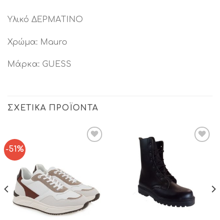
Υλικό ΔΕΡΜΑTINO
Χρώμα: Mauro
Μάρκα: GUESS
ΣΧΕΤΙΚΆ ΠΡΟΪΌΝΤΑ
-51%
Add to
Add to
Wishlist
Wishlist