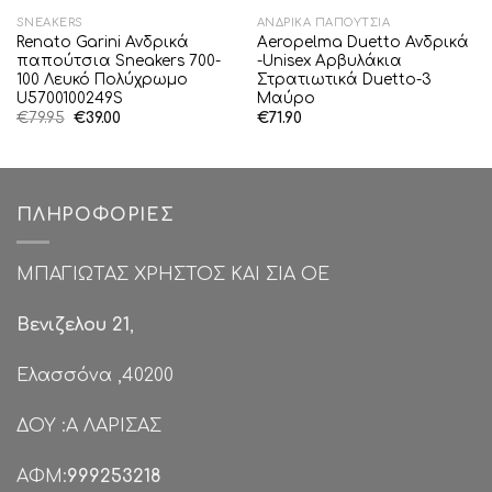
SNEAKERS
ΑΝΔΡΙΚΆ ΠΑΠΟΎΤΣΙΑ
Renato Garini Ανδρικά
Aeropelma Duetto Ανδρικά
παπούτσια Sneakers 700-
-Unisex Αρβυλάκια
100 Λευκό Πολύχρωμο
Στρατιωτικά Duetto-3
U5700100249S
Μαύρο
Original
Η
€
79.95
€
39.00
€
71.90
price
τρέχουσα
was:
τιμή
€79.95.
είναι:
€39.00.
ΠΛΗΡΟΦΟΡΊΕΣ
ΜΠΑΓΙΩΤΑΣ ΧΡΗΣΤΟΣ ΚΑΙ ΣΙΑ ΟΕ
Βενιζελου 21
,
Ελασσόνα ,40200
ΔΟΥ :Α ΛΑΡΙΣΑΣ
ΑΦΜ:
999253218