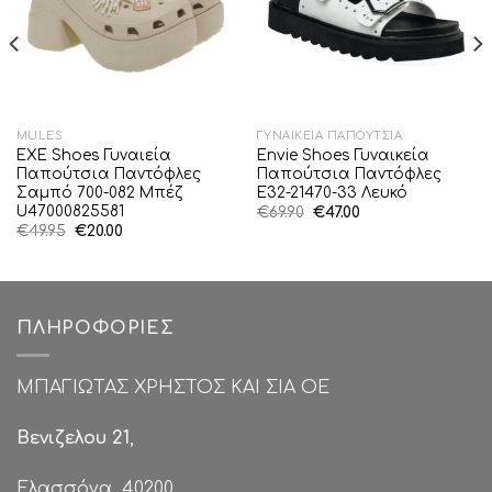
MULES
ΓΥΝΑΙΚΕΊΑ ΠΑΠΟΎΤΣΙΑ
EXE Shoes Γυναιεία
Envie Shoes Γυναικεία
Παπούτσια Παντόφλες
Παπούτσια Παντόφλες
Σαμπό 700-082 Μπέζ
E32-21470-33 Λευκό
U47000825581
Original
Η
€
69.90
€
47.00
price
τρέχουσα
Original
Η
€
49.95
€
20.00
was:
τιμή
price
τρέχουσα
€69.90.
είναι:
was:
τιμή
€47.00.
€49.95.
είναι:
€20.00.
ΠΛΗΡΟΦΟΡΊΕΣ
ΜΠΑΓΙΩΤΑΣ ΧΡΗΣΤΟΣ ΚΑΙ ΣΙΑ ΟΕ
Βενιζελου 21
,
Ελασσόνα ,40200