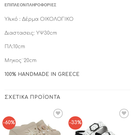
ΕΠΙΠΛΈΟΝ ΠΛΗΡΟΦΟΡΊΕΣ
Υλικό : Δέρμα ΟΙΚΟΛΟΓΙΚΟ
Διαστασεις: ΥΨ30cm
ΠΛ:10cm
Μηκος¨20cm
100% HANDMADE IN GREECE
ΣΧΕΤΙΚΆ ΠΡΟΪΌΝΤΑ
-60%
-33%
Add to
Add to
Wishlist
Wishlist