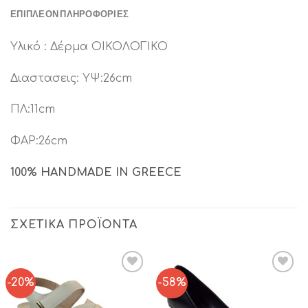
ΕΠΙΠΛΈΟΝ ΠΛΗΡΟΦΟΡΊΕΣ
Υλικό : Δέρμα ΟΙΚΟΛΟΓΙΚΟ
Διαστασεις: ΥΨ:26cm
ΠΛ:11cm
ΦΑΡ:26cm
100% HANDMADE IN GREECE
ΣΧΕΤΙΚΆ ΠΡΟΪΌΝΤΑ
-20%
-58%
Add to
Add to
Wishlist
Wishlist