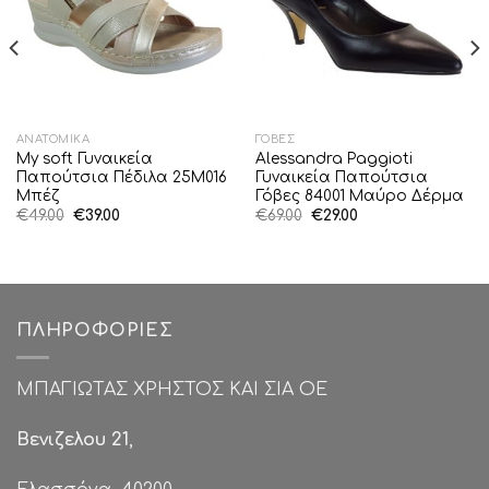
ΑΝΑΤΟΜΙΚΆ
ΓΌΒΕΣ
My soft Γυναικεία
Alessandra Paggioti
Παπούτσια Πέδιλα 25M016
Γυναικεία Παπούτσια
Μπέζ
Γόβες 84001 Μαύρο Δέρμα
Original
Η
Original
Η
€
49.00
€
39.00
€
69.00
€
29.00
price
τρέχουσα
price
τρέχουσα
was:
τιμή
was:
τιμή
€49.00.
είναι:
€69.00.
είναι:
€39.00.
€29.00.
ΠΛΗΡΟΦΟΡΊΕΣ
ΜΠΑΓΙΩΤΑΣ ΧΡΗΣΤΟΣ ΚΑΙ ΣΙΑ ΟΕ
Βενιζελου 21
,