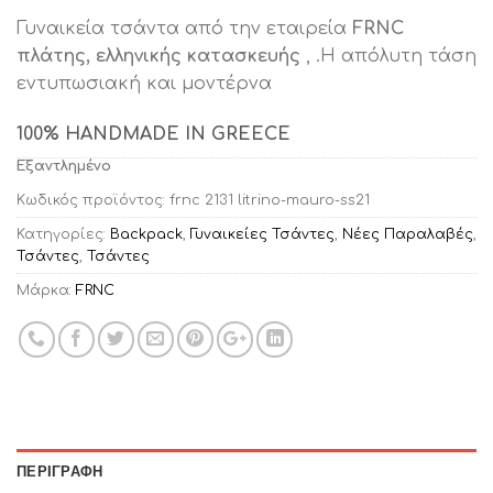
price
τρέχουσα
Γυναικεία τσάντα από την εταιρεία
FRNC
was:
τιμή
πλάτης, ελληνικής κατασκευής
, .H απόλυτη τάση
€79.90.
είναι:
εντυπωσιακή και μοντέρνα
€49.00.
100% HANDMADE IN GREECE
Εξαντλημένο
Κωδικός προϊόντος:
frnc 2131 litrino-mauro-ss21
Κατηγορίες:
Backpack
,
Γυναικείες Τσάντες
,
Νέες Παραλαβές
,
Τσάντες
,
Τσάντες
Μάρκα:
FRNC
ΠΕΡΙΓΡΑΦΉ