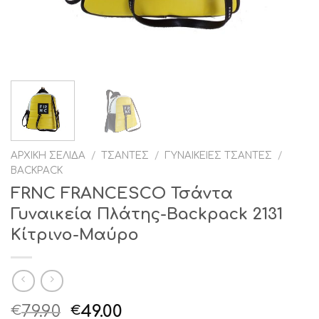
ΑΡΧΙΚΉ ΣΕΛΊΔΑ
/
ΤΣΆΝΤΕΣ
/
ΓΥΝΑΙΚΕΊΕΣ ΤΣΆΝΤΕΣ
/
BACKPACK
FRNC FRANCESCO Τσάντα
Γυναικεία Πλάτης-Backpack 2131
Κίτρινο-Μαύρο
Original
Η
79.90
49.00
€
€