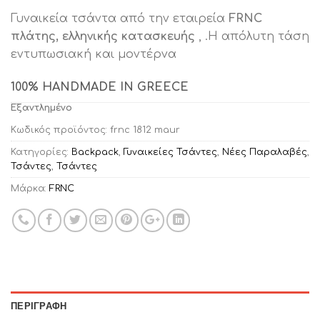
price
τρέχουσα
Γυναικεία τσάντα από την εταιρεία
FRNC
was:
τιμή
πλάτης, ελληνικής κατασκευής
, .H απόλυτη τάση
€79.90.
είναι:
εντυπωσιακή και μοντέρνα
€55.00.
100% HANDMADE IN GREECE
Εξαντλημένο
Κωδικός προϊόντος:
frnc 1812 maur
Κατηγορίες:
Backpack
,
Γυναικείες Τσάντες
,
Νέες Παραλαβές
,
Τσάντες
,
Τσάντες
Μάρκα:
FRNC
ΠΕΡΙΓΡΑΦΉ