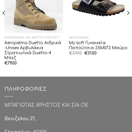
ΑΝΑΤΟΜΙΚΆ ΚΑΙ ΆΝΕΤΑ ΠΑΠΟΎΤΣΙΑ
ΑΝΑΤΟΜΙΚΆ
Aeropelma Duetto Ανδρικά
My soft Γυναικεία
-Unisex Αρβυλάκια
Παπούτσια 25M072 Μαύρο
Στρατιωτικά Duetto-4
Original
Η
€
39.00
€
31.00
price
τρέχουσα
Μπεζ
was:
τιμή
€
79.00
€39.00.
είναι:
€31.00.
ΠΛΗΡΟΦΟΡΊΕΣ
ΜΠΑΓΙΩΤΑΣ ΧΡΗΣΤΟΣ ΚΑΙ ΣΙΑ ΟΕ
Βενιζελου 21
,