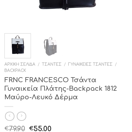
ΑΡΧΙΚΉ ΣΕΛΊΔΑ
/
ΤΣΆΝΤΕΣ
/
ΓΥΝΑΙΚΕΊΕΣ ΤΣΆΝΤΕΣ
/
BACKPACK
FRNC FRANCESCO Τσάντα
Γυναικεία Πλάτης-Backpack 1812
Μαύρο-Λευκό Δέρμα
Original
Η
79.90
55.00
€
€