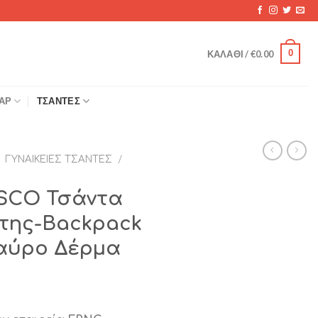
0
ΚΑΛΆΘΙ /
€
0.00
ΆΡ
ΤΣΆΝΤΕΣ
ΓΥΝΑΙΚΕΊΕΣ ΤΣΆΝΤΕΣ
/
SCO Τσάντα
άτης-Backpack
αύρο Δέρμα
χουσα