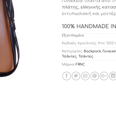
Γυναικεία τσάντα από τ
was:
τιμ
πλάτης, ελληνικής κατα
€79.90.
είνα
εντυπωσιακή και μοντέ
€64.
100% HANDMADE I
Εξαντλημένο
Κωδικός προϊόντος:
frnc 1202 
Κατηγορίες:
Backpack
,
Γυναικε
Τσάντες
,
Τσάντες
Μάρκα:
FRNC