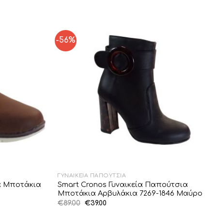
-56%
Add to
Add to
Wishlist
Wishlist
ΓΥΝΑΙΚΕΊΑ ΠΑΠΟΎΤΣΙΑ
α Μποτάκια
Smart Cronos Γυναικεία Παπούτσια
Μποτάκια Αρβυλάκια 7269-1846 Μαύρο
Original
Η
€
89.00
€
39.00
price
τρέχουσα
was:
τιμή