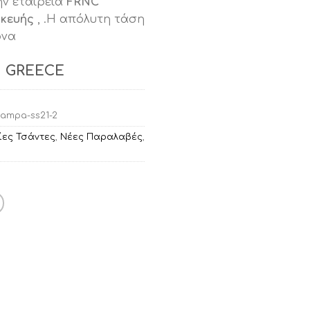
ην εταιρεία
FRNC
ή
σκευής
, .H απόλυτη τάση
ι:
ρνα
00.
N GREECE
tampa-ss21-2
ίες Τσάντες
,
Νέες Παραλαβές
,