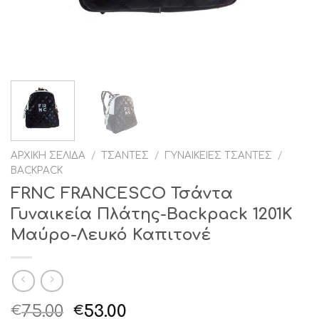
ΑΡΧΙΚΉ ΣΕΛΊΔΑ
/
ΤΣΆΝΤΕΣ
/
ΓΥΝΑΙΚΕΊΕΣ ΤΣΆΝΤΕΣ
/
BACKPACK
FRNC FRANCESCO Τσάντα
Γυναικεία Πλάτης-Backpack 1201Κ
Μαύρο-Λευκό Καπιτονέ
Original
Η
75.00
53.00
€
€