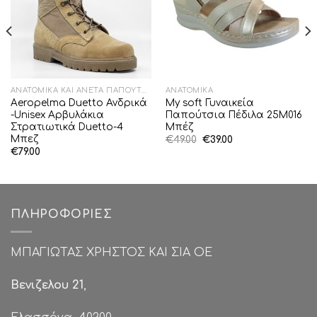
ΑΝΑΤΟΜΙΚΆ ΚΑΙ ΆΝΕΤΑ ΠΑΠΟΎΤΣΙΑ
ΑΝΑΤΟΜΙΚΆ
Aeropelma Duetto Ανδρικά
My soft Γυναικεία
-Unisex Αρβυλάκια
Παπούτσια Πέδιλα 25M016
Στρατιωτικά Duetto-4
Μπέζ
Μπεζ
Original
Η
€
49.00
€
39.00
price
τρέχουσα
€
79.00
was:
τιμή
€49.00.
είναι:
€39.00.
ΠΛΗΡΟΦΟΡΊΕΣ
ΜΠΑΓΙΩΤΑΣ ΧΡΗΣΤΟΣ ΚΑΙ ΣΙΑ ΟΕ
Βενιζελου 21
,