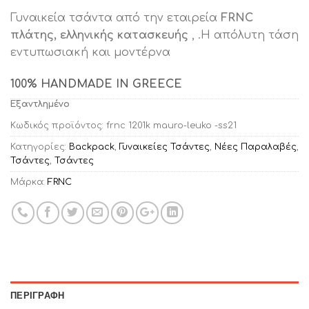
price
τρέχουσα
Γυναικεία τσάντα από την εταιρεία
FRNC
was:
τιμή
πλάτης, ελληνικής κατασκευής
, .H απόλυτη τάση
€75.00.
είναι:
εντυπωσιακή και μοντέρνα
€53.00.
100% HANDMADE IN GREECE
Εξαντλημένο
Κωδικός προϊόντος:
frnc 1201k mauro-leuko -ss21
Κατηγορίες:
Backpack
,
Γυναικείες Τσάντες
,
Νέες Παραλαβές
,
Τσάντες
,
Τσάντες
Μάρκα:
FRNC
ΠΕΡΙΓΡΑΦΉ