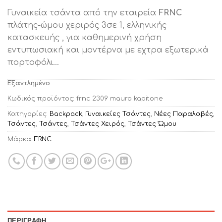
price
τρέχουσα
Γυναικεία τσάντα από την εταιρεία
FRNC
was:
τιμή
πλάτης-ώμου χεριρός 3σε 1, ελληνικής
€95.00.
είναι:
κατασκευής , για καθημερινή χρήση
€59.00.
εντυπωσιακή και μοντέρνα με εχτρα εξωτερικά
πορτοφόλι…
Εξαντλημένο
Κωδικός προϊόντος:
frnc 2309 mauro kapitone
Κατηγορίες:
Backpack
,
Γυναικείες Τσάντες
,
Νέες Παραλαβές
,
Τσάντες
,
Τσάντες
,
Τσάντες Χειρός
,
Τσάντες Ώμου
Μάρκα:
FRNC
ΠΕΡΙΓΡΑΦΉ