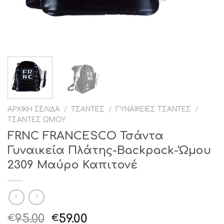
ΑΡΧΙΚΉ ΣΕΛΊΔΑ
/
ΤΣΆΝΤΕΣ
/
ΓΥΝΑΙΚΕΊΕΣ ΤΣΆΝΤΕΣ
/
ΤΣΆΝΤΕΣ ΏΜΟΥ
FRNC FRANCESCO Τσάντα
Γυναικεία Πλάτης-Backpack-Ώμου
2309 Μαύρο Καπιτονέ
Original
Η
95.00
59.00
€
€