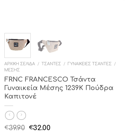
ΑΡΧΙΚΉ ΣΕΛΊΔΑ
/
ΤΣΆΝΤΕΣ
/
ΓΥΝΑΙΚΕΊΕΣ ΤΣΆΝΤΕΣ
/
ΜΈΣΗΣ
FRNC FRANCESCO Τσάντα
Γυναικεία Μέσης 1239Κ Πούδρα
Καπιτονέ
Original
Η
39.90
32.00
€
€