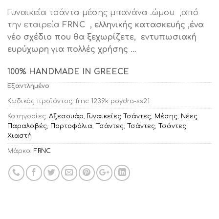
price
τρέχουσα
Γυναικεία τσάντα μέσης μπανάνα .ώμου ,από
was:
τιμή
την εταιρεία
FRNC , ελληνικής κατασκευής ,ένα
€39.90.
είναι:
νέο σχέδιο που θα ξεχωρίζετε, εντυπωσιακή
€32.00.
ευρύχωρη για πολλές χρήσης …
100% HANDMADE IN GREECE
Εξαντλημένο
Κωδικός προϊόντος:
frnc 1239k poydra-ss21
Κατηγορίες:
Αξεσουάρ
,
Γυναικείες Τσάντες
,
Μέσης
,
Νέες
Παραλαβές
,
Πορτοφόλια
,
Τσάντες
,
Τσάντες
,
Τσάντες
Χιαστή
Μάρκα:
FRNC