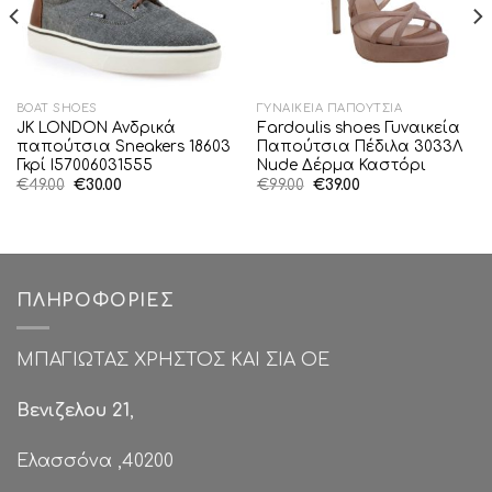
BOAT SHOES
ΓΥΝΑΙΚΕΊΑ ΠΑΠΟΎΤΣΙΑ
JK LONDON Ανδρικά
Fardoulis shoes Γυναικεία
παπούτσια Sneakers 18603
Παπούτσια Πέδιλα 3033Λ
Γκρί I57006031555
Νude Δέρμα Καστόρι
Original
Η
Original
Η
€
49.00
€
30.00
€
99.00
€
39.00
price
τρέχουσα
price
τρέχουσα
was:
τιμή
was:
τιμή
€49.00.
είναι:
€99.00.
είναι:
€30.00.
€39.00.
ΠΛΗΡΟΦΟΡΊΕΣ
ΜΠΑΓΙΩΤΑΣ ΧΡΗΣΤΟΣ ΚΑΙ ΣΙΑ ΟΕ
Βενιζελου 21
,
Ελασσόνα ,40200