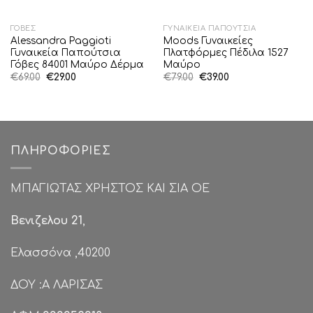
ΓΌΒΕΣ
ΓΥΝΑΙΚΕΊΑ ΠΑΠΟΎΤΣΙΑ
Alessandra Paggioti
Moods Γυναικείες
Γυναικεία Παπούτσια
Πλατφόρμες Πέδιλα 1527
Γόβες 84001 Μαύρο Δέρμα
Μαύρο
Original
Η
Original
Η
€
69.00
€
29.00
€
79.00
€
39.00
price
τρέχουσα
price
τρέχουσα
was:
τιμή
was:
τιμή
€69.00.
είναι:
€79.00.
είναι:
€29.00.
€39.00.
ΠΛΗΡΟΦΟΡΊΕΣ
ΜΠΑΓΙΩΤΑΣ ΧΡΗΣΤΟΣ ΚΑΙ ΣΙΑ ΟΕ
Βενιζελου 21
,
Ελασσόνα ,40200
ΔΟΥ :Α ΛΑΡΙΣΑΣ