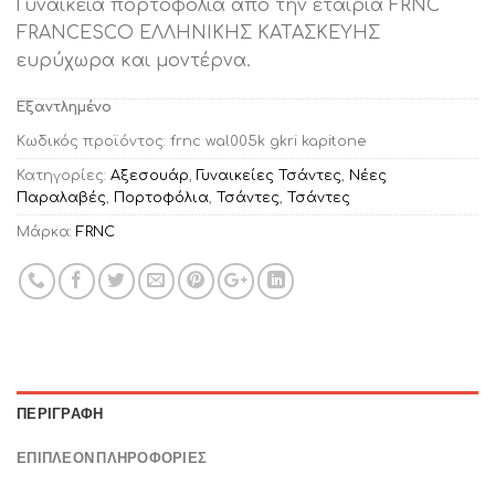
Γυναικεία πορτοφόλια από την εταιρία FRNC
was:
τιμή
FRANCESCO ΕΛΛΗΝΙΚΗΣ ΚΑΤΑΣΚΕΥΗΣ
€39.90.
είναι:
ευρύχωρα και μοντέρνα.
€32.00.
Εξαντλημένο
Κωδικός προϊόντος:
frnc wal005k gkri kapitone
Κατηγορίες:
Αξεσουάρ
,
Γυναικείες Τσάντες
,
Νέες
Παραλαβές
,
Πορτοφόλια
,
Τσάντες
,
Τσάντες
Μάρκα:
FRNC
ΠΕΡΙΓΡΑΦΉ
ΕΠΙΠΛΈΟΝ ΠΛΗΡΟΦΟΡΊΕΣ