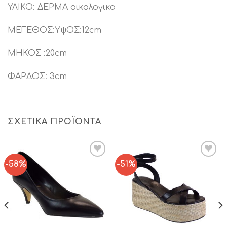
ΥΛΙΚΟ: ΔΕΡΜΑ οικολογικο
ΜΕΓΕΘΟΣ:ΥψΟΣ:12cm
ΜΗΚΟΣ :20cm
ΦΑΡΔΟΣ: 3cm
ΣΧΕΤΙΚΆ ΠΡΟΪΌΝΤΑ
-58%
-51%
Add to
Add to
Wishlist
Wishlist