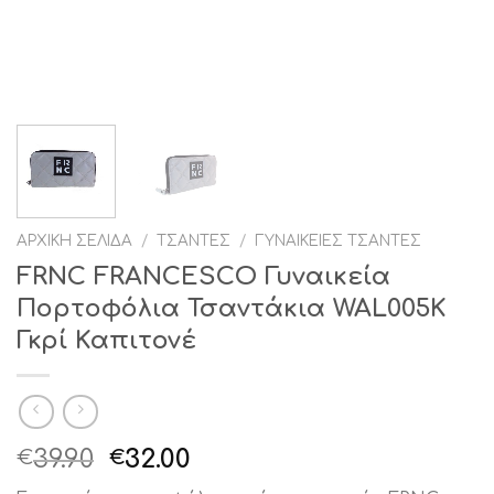
ΑΡΧΙΚΉ ΣΕΛΊΔΑ
/
ΤΣΆΝΤΕΣ
/
ΓΥΝΑΙΚΕΊΕΣ ΤΣΆΝΤΕΣ
FRNC FRANCESCO Γυναικεία
Πορτοφόλια Τσαντάκια WAL005Κ
Γκρί Καπιτονέ
Original
Η
39.90
32.00
€
€
price
τρέχουσα