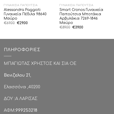
ΓΥΝΑΙΚΕΊΑ ΠΑΠΟΎΤΣΙΑ
ΓΥΝΑΙΚΕΊΑ ΠΑΠΟΎΤΣΙΑ
Alessandra Paggioti
Smart Cronos Γυναικεία
Γυναικεία Πέδιλα 98640
Παπούτσια Μποτάκια
Μαύρο
Αρβυλάκια 7269-1846
Μαύρο
Original
Η
€
69.00
€
29.00
price
τρέχουσα
Original
Η
€
89.00
€
39.00
was:
τιμή
price
τρέχουσα
€69.00.
είναι:
was:
τιμή
€29.00.
€89.00.
είναι:
€39.00.
ΠΛΗΡΟΦΟΡΊΕΣ
ΜΠΑΓΙΩΤΑΣ ΧΡΗΣΤΟΣ ΚΑΙ ΣΙΑ ΟΕ
Βενιζελου 21
,
Ελασσόνα ,40200
ΔΟΥ :Α ΛΑΡΙΣΑΣ
ΑΦΜ:
999253218