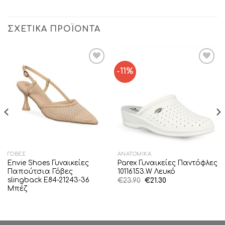
ΣΧΕΤΙΚΆ ΠΡΟΪΌΝΤΑ
-11%
Add to
Add to
Wishlist
Wishlist
ΓΌΒΕΣ
ΑΝΑΤΟΜΙΚΆ
Envie Shoes Γυναικείες
Parex Γυναικείες Παντόφλες
Παπούτσια Γόβες
10116153.W Λευκό
slingback E84-21243-36
Original
Η
€
23.90
€
21.30
price
τρέχουσα
Μπέζ
was:
τιμή
€23.90.
είναι:
€21.30.