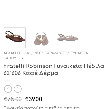
ΑΡΧΙΚΉ ΣΕΛΊΔΑ
/
ΝΈΕΣ ΠΑΡΑΛΑΒΈΣ
/
ΓΥΝΑΙΚΕΊΑ
ΠΑΠΟΎΤΣΙΑ
Fratelli Robinson Γυναικεία Πέδιλα
621606 Καφέ Δέρμα
Original
Η
75.00
39.00
€
€
price
τρέχουσα
Γυναικεία παπούτσια,πέδιλα από την