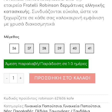
was:
τιμή
εταιρεία
Fratelli Robinson δερμάτινες ελληνικής
€75.00.
είναι:
κατασκευής
. Συνδυάζονται εύκολα, ώστε να
€39.00.
ξεχωρίζετε σε κάθε σας καλοκαιρινή εμφάνιση
με χρυσά διακοσμητικά
Μέγεθος
36
37
38
39
40
41
Άμεση παραλαβή/Παράδοση σε 1-3 ημέρες
Ποσότητα
ΠΡΟΣΘΉΚΗ ΣΤΟ ΚΑΛΆΘΙ
Κωδικός προϊόντος:
robinson 621606 kafe
Κατηγορίες:
Γυναικεία Παπούτσια
,
Γυναικεία Παπούτσια
,
Νέες Παραλαβές
,
Πέδιλα
,
Σαγιονάρες / Σανδάλια