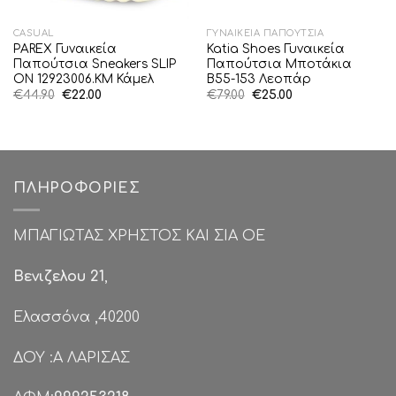
CASUAL
ΓΥΝΑΙΚΕΊΑ ΠΑΠΟΎΤΣΙΑ
PAREX Γυναικεία
Katia Shoes Γυναικεία
Παπούτσια Sneakers SLIP
Παπούτσια Μποτάκια
ON 12923006.KM Κάμελ
Β55-153 Λεοπάρ
Original
Η
Original
Η
€
44.90
€
22.00
€
79.00
€
25.00
price
τρέχουσα
price
τρέχουσα
was:
τιμή
was:
τιμή
€44.90.
είναι:
€79.00.
είναι:
€22.00.
€25.00.
ΠΛΗΡΟΦΟΡΊΕΣ
ΜΠΑΓΙΩΤΑΣ ΧΡΗΣΤΟΣ ΚΑΙ ΣΙΑ ΟΕ
Βενιζελου 21
,
Ελασσόνα ,40200
ΔΟΥ :Α ΛΑΡΙΣΑΣ