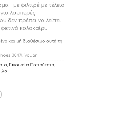
ρμα με φιλτιρέ με τέλειο
 για λαμπερές
ου δεν πρέπει να λείπει
φετινό καλοκαίρι.
μένο και μή διαθέσιμο αυτή τη
shoes 3047l ivouar
σια
,
Γυναικεία Παπούτσια
,
ιλα