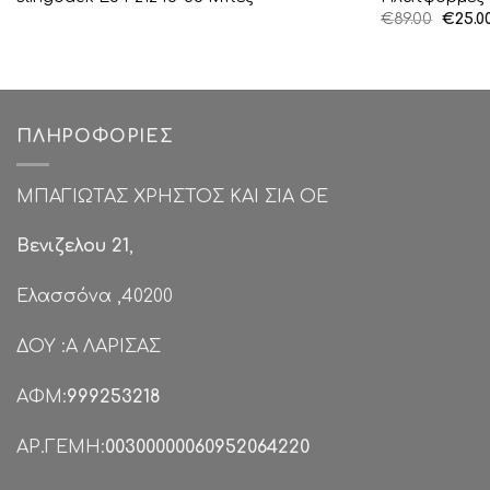
Origin
€
89.00
€
25.0
price
was:
€89.00
ΠΛΗΡΟΦΟΡΊΕΣ
ΜΠΑΓΙΩΤΑΣ ΧΡΗΣΤΟΣ ΚΑΙ ΣΙΑ ΟΕ
Βενιζελου 21
,
Ελασσόνα ,40200
ΔΟΥ :Α ΛΑΡΙΣΑΣ
ΑΦΜ:
999253218
ΑΡ.ΓΕΜΗ:
00300000060952064220