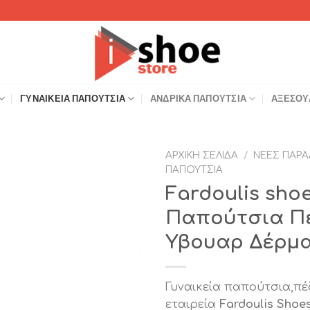
ΓΥΝΑΙΚΕΊΑ ΠΑΠΟΎΤΣΙΑ
ΑΝΔΡΙΚΆ ΠΑΠΟΎΤΣΙΑ
ΑΞΕΣΟΥ
ΑΡΧΙΚΉ ΣΕΛΊΔΑ
/
ΝΈΕΣ ΠΑΡΑ
ΠΑΠΟΎΤΣΙΑ
Add to
Fardoulis sho
Wishlist
Παπούτσια Πέ
Υβουαρ Δέρμ
Γυναικεία παπούτσια,πέ
εταιρεία
Fardoulis Sho