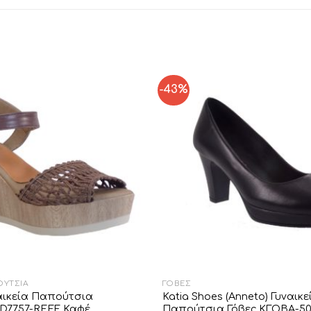
-43%
Add to
Wishlist
ΟΎΤΣΙΑ
ΓΌΒΕΣ
ναικεία Παπούτσια
Katia Shoes (Anneto) Γυναικε
D7757-REEF Καφέ
Παπούτσια Γόβες KΓΟΒΑ-5