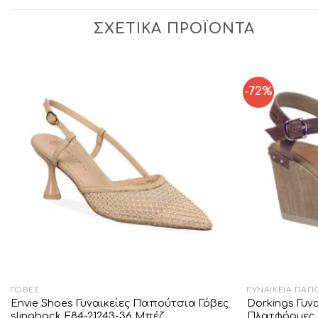
ΣΧΕΤΙΚΆ ΠΡΟΪΌΝΤΑ
-72%
Add to
Wishlist
ΓΌΒΕΣ
ΓΥΝΑΙΚΕΊΑ ΠΑΠ
Envie Shoes Γυναικείες Παπούτσια Γόβες
Dorkings Γυ
slingback E84-21243-36 Μπέζ
Πλατφόρμες 