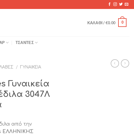
0
ΚΑΛΆΘΙ /
€
0.00
ΆΡ
ΤΣΆΝΤΕΣ
ΛΑΒΈΣ
/
ΓΥΝΑΙΚΕΊΑ
es Γυναικεία
διλα 3047Λ
α
διλα από την
es ΕΛΛΗΝΙΚΗΣ