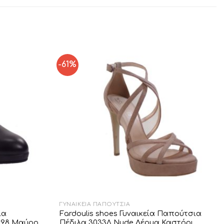
-61%
Add to
Add to
Wishlist
Wishlist
ΓΥΝΑΙΚΕΊΑ ΠΑΠΟΎΤΣΙΑ
ία
Fardoulis shoes Γυναικεία Παπούτσια
098 Μαύρο
Πέδιλα 3033Λ Νude Δέρμα Καστόρι