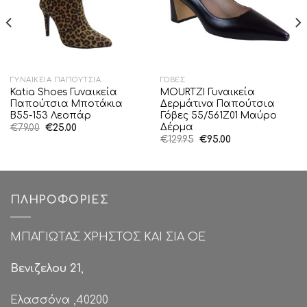
ΓΥΝΑΙΚΕΊΑ ΠΑΠΟΎΤΣΙΑ
ΓΌΒΕΣ
Katia Shoes Γυναικεία
MOURTZI Γυναικεία
Παπούτσια Μποτάκια
Δερμάτινα Παπούτσια
Β55-153 Λεοπάρ
Γόβες 55/561Z01 Μαύρο
Δέρμα
Original
Η
€
79.00
€
25.00
price
τρέχουσα
Original
Η
€
129.95
€
95.00
was:
τιμή
price
τρέχουσα
€79.00.
είναι:
was:
τιμή
€25.00.
€129.95.
είναι:
€95.00.
ΠΛΗΡΟΦΟΡΊΕΣ
ΜΠΑΓΙΩΤΑΣ ΧΡΗΣΤΟΣ ΚΑΙ ΣΙΑ ΟΕ
Βενιζελου 21
,
Ελασσόνα ,40200