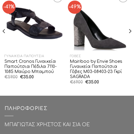
-41%
-49%
Add to
Add to
Wishlist
Wishlist
ΓΥΝΑΙΚΕΊΑ ΠΑΠΟΎΤΣΙΑ
ΓΌΒΕΣ
Smart Cronos Γυναικεία
Mairiboo by Envie Shoes
Παπούτσια Πέδιλα 7110-
Γυναικεία Παπούτσια
1085 Μαύρο Μπαμπού
Γόβες M03-08403-23 Γκρί
SAGRADA
Original
Η
€
59.00
€
35.00
price
τρέχουσα
Original
Η
€
69.00
€
35.00
was:
τιμή
price
τρέχουσα
€59.00.
είναι:
was:
τιμή
€35.00.
€69.00.
είναι:
€35.00.
ΠΛΗΡΟΦΟΡΊΕΣ
ΜΠΑΓΙΩΤΑΣ ΧΡΗΣΤΟΣ ΚΑΙ ΣΙΑ ΟΕ