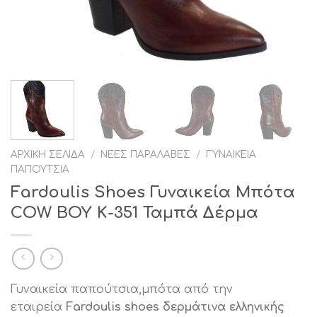
ΑΡΧΙΚΉ ΣΕΛΊΔΑ
/
ΝΈΕΣ ΠΑΡΑΛΑΒΈΣ
/
ΓΥΝΑΙΚΕΊΑ
ΠΑΠΟΎΤΣΙΑ
Fardoulis Shoes Γυναικεία Μπότα
COW BOY Κ-351 Ταμπά Δέρμα
Γυναικεία παπούτσια,μπότα από την
εταιρεία
Fardoulis shoes δερμάτινα ελληνικής