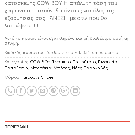
κατασκευής.COW BOY H απόλυτη τάση του
χειμώνα σε τακούνι 9 πόντους
για όλες τις
εξορμήσεις σας
.ΆΝΕΣΗ με στιλ που θα
λατρέψετε..!!!
Αυτό το προϊόν είναι εξαντλημένο και μή διαθέσιμο αυτή τη
στιγμή.
Κωδικός προϊόντος:
fardoulis shoes k-351 tampa derma
Κατηγορίες:
COW BOY
,
Γυναικεία Παπούτσια
,
Γυναικεία
Παπούτσια
,
Μποτάκια
,
Μπότες
,
Νέες Παραλαβές
Μάρκα:
Fardoulis Shoes
ΠΕΡΙΓΡΑΦΉ