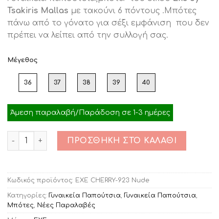
was:
τιμή
Tsakiris Mallas
με τακούνι 6 πόντους .Μπότες
€89.00.
είναι:
πάνω από το γόνατο για σέξι εμφάνιση που δεν
€39.00.
πρέπει να λείπει από την συλλογή σας.
Μέγεθος
36
37
38
39
40
Άμεση παραλαβή/Παράδοση σε 1-3 ημέρες
Ποσότητα
ΠΡΟΣΘΉΚΗ ΣΤΟ ΚΑΛΆΘΙ
Κωδικός προϊόντος:
EXE CHERRY-923 Nude
Κατηγορίες:
Γυναικεία Παπούτσια
,
Γυναικεία Παπούτσια
,
Μπότες
,
Νέες Παραλαβές