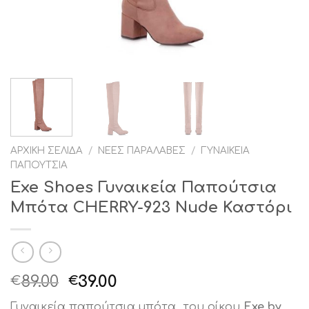
ΑΡΧΙΚΉ ΣΕΛΊΔΑ
/
ΝΈΕΣ ΠΑΡΑΛΑΒΈΣ
/
ΓΥΝΑΙΚΕΊΑ
ΠΑΠΟΎΤΣΙΑ
Exe Shoes Γυναικεία Παπούτσια
Μπότα CHERRY-923 Nude Καστόρι
Original
Η
89.00
39.00
€
€
price
τρέχουσα
Γυναικεία παπούτσια,μπότα του οίκου
Exe by