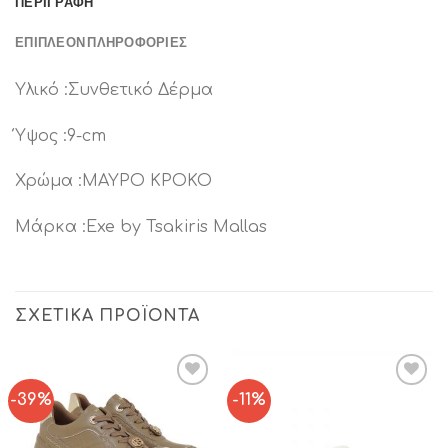
ΠΕΡΙΓΡΑΦΉ
ΕΠΙΠΛΈΟΝ ΠΛΗΡΟΦΟΡΊΕΣ
Υλικό :Συνθετικό Δέρμα
Ύψος :9-cm
Χρώμα :ΜΑΥΡΟ ΚΡΟΚΟ
Μάρκα :Exe by Tsakiris Mallas
ΣΧΕΤΙΚΆ ΠΡΟΪΌΝΤΑ
-39%
-11%
Add to
Add to
Wishlist
Wishlist