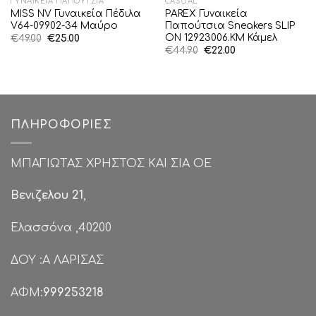
ΓΥΝΑΙΚΕΊΑ ΠΑΠΟΎΤΣΙΑ
CASUAL
MISS NV Γυναικεία Πέδιλα
PAREX Γυναικεία
V64-09902-34 Μαύρο
Παπούτσια Sneakers SLIP
ON 12923006.KM Κάμελ
Original
Η
€
49.00
€
25.00
price
τρέχουσα
Original
Η
€
44.90
€
22.00
was:
τιμή
price
τρέχουσα
€49.00.
είναι:
was:
τιμή
€25.00.
€44.90.
είναι:
€22.00.
ΠΛΗΡΟΦΟΡΊΕΣ
ΜΠΑΓΙΩΤΑΣ ΧΡΗΣΤΟΣ ΚΑΙ ΣΙΑ ΟΕ
Βενιζελου 21
,
Ελασσόνα ,40200
ΔΟΥ :Α ΛΑΡΙΣΑΣ
ΑΦΜ:
999253218