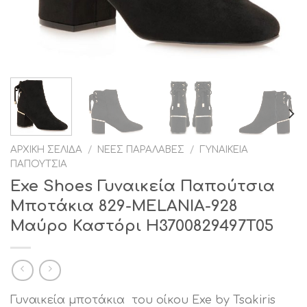
ΑΡΧΙΚΉ ΣΕΛΊΔΑ
/
ΝΈΕΣ ΠΑΡΑΛΑΒΈΣ
/
ΓΥΝΑΙΚΕΊΑ
ΠΑΠΟΎΤΣΙΑ
Exe Shoes Γυναικεία Παπούτσια
Μποτάκια 829-MELANIA-928
Μαύρo Καστόρι H3700829497T05
Γυναικεία μποτάκια του οίκου Exe by Tsakiris