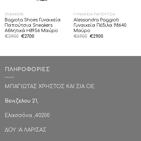
SNEAKERS
ΓΥΝΑΙΚΕΊΑ ΠΑΠΟΎΤΣΙΑ
Bagiota Shoes Γυναικεία
Alessandra Paggioti
Παπούτσια Sneakers
Γυναικεία Πέδιλα 98640
Αθλητικά H8956 Μαύρο
Μαύρο
Original
Η
Original
Η
€
39.00
€
27.00
€
69.00
€
29.00
price
τρέχουσα
price
τρέχουσα
was:
τιμή
was:
τιμή
€39.00.
είναι:
€69.00.
είναι:
€27.00.
€29.00.
ΠΛΗΡΟΦΟΡΊΕΣ
ΜΠΑΓΙΩΤΑΣ ΧΡΗΣΤΟΣ ΚΑΙ ΣΙΑ ΟΕ
Βενιζελου 21
,
Ελασσόνα ,40200
ΔΟΥ :Α ΛΑΡΙΣΑΣ