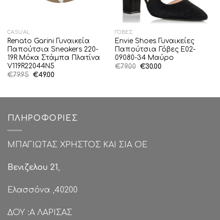
CASUAL
ΓΌΒΕΣ
Renato Garini Γυναικεία
Envie Shoes Γυναικείες
Παπούτσια Sneakers 220-
Παπούτσια Γόβες E02-
19R Μόκα Στάμπα Πλατίνα
09080-34 Μαύρο
V119R22044N5
Original
Η
€
79.00
€
30.00
price
τρέχουσα
Original
Η
€
79.95
€
49.00
was:
τιμή
price
τρέχουσα
€79.00.
είναι:
was:
τιμή
€30.00.
€79.95.
είναι:
€49.00.
ΠΛΗΡΟΦΟΡΊΕΣ
ΜΠΑΓΙΩΤΑΣ ΧΡΗΣΤΟΣ ΚΑΙ ΣΙΑ ΟΕ
Βενιζελου 21
,
Ελασσόνα ,40200
ΔΟΥ :Α ΛΑΡΙΣΑΣ