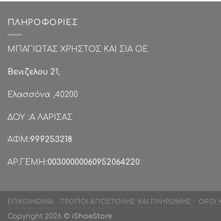
ΠΛΗΡΟΦΟΡΊΕΣ
ΜΠΑΓΙΩΤΑΣ ΧΡΗΣΤΟΣ ΚΑΙ ΣΙΑ ΟΕ
Βενιζελου 21
,
Ελασσόνα ,40200
ΔΟΥ :Α ΛΑΡΙΣΑΣ
ΑΦΜ:
999253218
ΑΡ.ΓΕΜΗ:
00300000060952064220
ΕΠΙΚΟΙΝΩΝΊΑ
ΤΡΌΠΟΙ ΑΠΟΣΤΟΛΉΣ ΚΑΙ ΠΛΗΡΩΜΉΣ
ΌΡΟΙ 
Copyright 2026 ©
iShoeStore