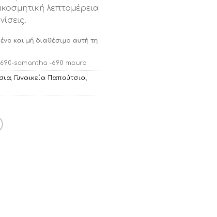
ακοσμητική λεπτομέρεια
νίσεις.
μένο και μή διαθέσιμο αυτή τη
 690-samantha -690 mauro
σια
,
Γυναικεία Παπούτσια
,