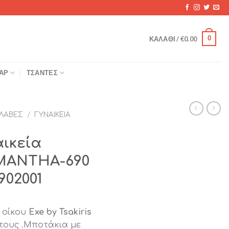
0
ΚΑΛΆΘΙ /
€
0.00
ΆΡ
ΤΣΆΝΤΕΣ
ΛΑΒΈΣ
/
ΓΥΝΑΙΚΕΊΑ
αικεία
MANTHA-690
902001
 οίκου
Exe by Tsakiris
τους .Mποτάκια με