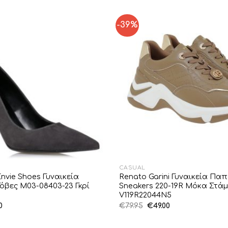
-39%
Add to
Wishlist
CASUAL
Envie Shoes Γυναικεία
Renato Garini Γυναικεία Πα
όβες M03-08403-23 Γκρί
Sneakers 220-19R Μόκα Στά
V119R22044N5
al
Η
Original
Η
0
€
79.95
€
49.00
τρέχουσα
price
τρέχουσα
τιμή
was:
τιμή
.
είναι:
€79.95.
είναι: