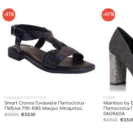
-41%
-49%
Add to
Wishlist
ΓΥΝΑΙΚΕΊΑ ΠΑΠΟΎΤΣΙΑ
ΓΌΒΕΣ
Smart Cronos Γυναικεία Παπούτσια
Mairiboo by 
Πέδιλα 7110-1085 Μαύρο Μπαμπού
Παπούτσια Γ
SAGRADA
Original
Η
€
59.00
€
35.00
price
τρέχουσα
Origin
€
69.00
€
35.0
was:
τιμή
price
€59.00.
είναι:
was:
€35.00.
€69.00