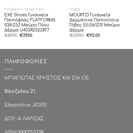
ΓΥΝΑΙΚΕΊΑ ΠΑΠΟΎΤΣΙΑ
ΓΌΒΕΣ
EXE Shoes Γυναικεία
MOURTZI Γυναικεία
Παντόφλας FLATFORMS
Δερμάτινα Παπούτσια
03R-232 Μαύρο Πόνυ
Γόβες 55/561Z01 Μαύρο
Δέρμα U403R2322877
Δέρμα
Original
Η
Original
Η
€
89.95
€
39.00
€
129.95
€
95.00
price
τρέχουσα
price
τρέχουσα
was:
τιμή
was:
τιμή
€89.95.
είναι:
€129.95.
είναι:
€39.00.
€95.00.
ΠΛΗΡΟΦΟΡΊΕΣ
ΜΠΑΓΙΩΤΑΣ ΧΡΗΣΤΟΣ ΚΑΙ ΣΙΑ ΟΕ
Βενιζελου 21
,
Ελασσόνα ,40200
ΔΟΥ :Α ΛΑΡΙΣΑΣ
ΑΦΜ:
999253218