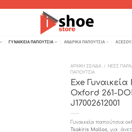
ΓΥΝΑΙΚΕΊΑ ΠΑΠΟΎΤΣΙΑ
ΑΝΔΡΙΚΆ ΠΑΠΟΎΤΣΙΑ
ΑΞΕΣΟΥ
ΑΡΧΙΚΉ ΣΕΛΊΔΑ
/
ΝΈΕΣ ΠΑΡΑ
ΠΑΠΟΎΤΣΙΑ
Add to
Exe Γυναικεί
Wishlist
Oxford 261-D
J17002612001
Γυναικεία παπούτσια ox
Tsakiris Mallas
, για άνε