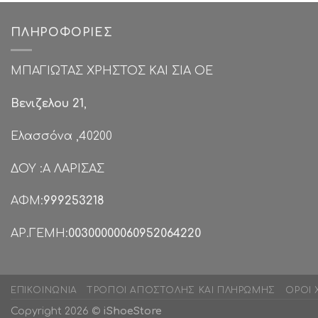
ΠΛΗΡΟΦΟΡΊΕΣ
ΜΠΑΓΙΩΤΑΣ ΧΡΗΣΤΟΣ ΚΑΙ ΣΙΑ ΟΕ
Βενιζελου 21
,
Ελασσόνα ,40200
ΔΟΥ :Α ΛΑΡΙΣΑΣ
ΑΦΜ:
999253218
ΑΡ.ΓΕΜΗ:
00300000060952064220
ΕΠΙΚΟΙΝΩΝΊΑ
ΤΡΌΠΟΙ ΑΠΟΣΤΟΛΉΣ ΚΑΙ ΠΛΗΡΩΜΉΣ
ΌΡΟΙ 
Copyright 2026 ©
iShoeStore