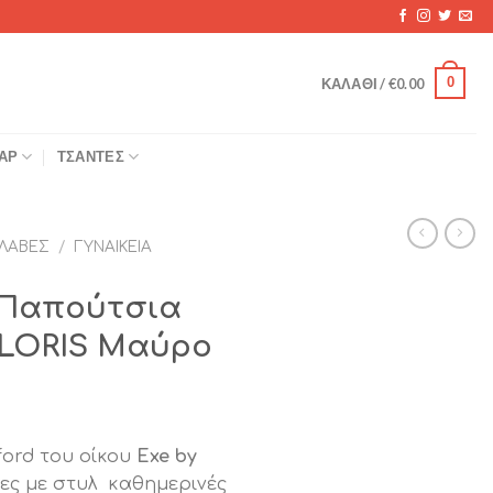
0
ΚΑΛΆΘΙ /
€
0.00
ΆΡ
ΤΣΆΝΤΕΣ
ΛΑΒΈΣ
/
ΓΥΝΑΙΚΕΊΑ
α Παπούτσια
OLORIS Μαύρο
ford του οίκου
Exe by
τες με στυλ καθημερινές