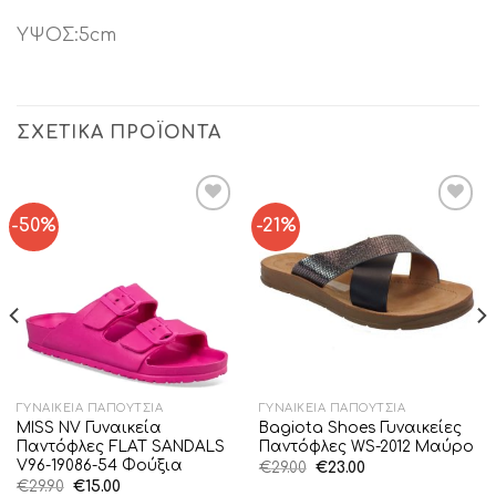
ΥΨΟΣ:5cm
ΣΧΕΤΙΚΆ ΠΡΟΪΌΝΤΑ
-50%
-21%
Add to
Add to
Wishlist
Wishlist
ΓΥΝΑΙΚΕΊΑ ΠΑΠΟΎΤΣΙΑ
ΓΥΝΑΙΚΕΊΑ ΠΑΠΟΎΤΣΙΑ
MISS NV Γυναικεία
Bagiota Shoes Γυναικείες
Παντόφλες FLAT SANDALS
Παντόφλες WS-2012 Μαύρο
V96-19086-54 Φούξια
Original
Η
€
29.00
€
23.00
price
τρέχουσα
Original
Η
€
29.90
€
15.00
was:
τιμή