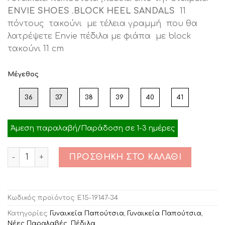
was:
τιμή
ENVIE SHOES
.
BLOCK HEEL SANDALS
11
€69.90.
είναι:
πόντους τακούνι με τέλεια γραμμή που θα
€56.00.
λατρέψετε Envie πέδιλα με φιάπα με block
τακούνι 11 cm
Μέγεθος
36
37
38
39
40
41
Άμεση παραλαβή/Παράδοση σε 1-3 ημέρες
Ποσότητα
ΠΡΟΣΘΉΚΗ ΣΤΟ ΚΑΛΆΘΙ
Κωδικός προϊόντος:
E15-19147-34
Κατηγορίες:
Γυναικεία Παπούτσια
,
Γυναικεία Παπούτσια
,
Νέες Παραλαβές
,
Πέδιλα