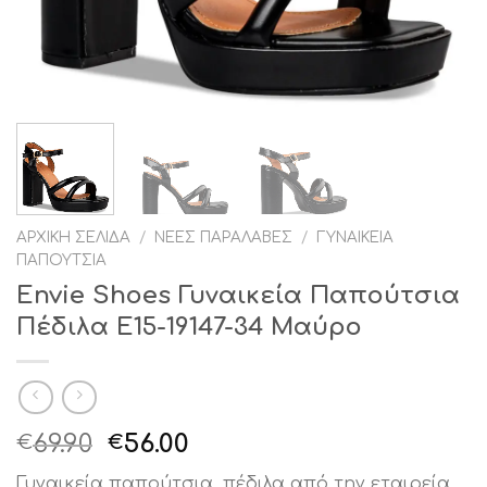
ΑΡΧΙΚΉ ΣΕΛΊΔΑ
/
ΝΈΕΣ ΠΑΡΑΛΑΒΈΣ
/
ΓΥΝΑΙΚΕΊΑ
ΠΑΠΟΎΤΣΙΑ
Envie Shoes Γυναικεία Παπούτσια
Πέδιλα E15-19147-34 Μαύρο
Original
Η
69.90
56.00
€
€
price
τρέχουσα
Γυναικεία παπούτσια ,πέδιλα από την εταιρεία