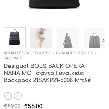
ΑΡΧΙΚΉ ΣΕΛΊΔΑ
/
ΤΣΆΝΤΕΣ
/
ΓΥΝΑΙΚΕΊΕΣ ΤΣΆΝΤΕΣ
/
BACKPACK
Desigual BOLS BACK OPERA
NANAIMO Τσάντα Γυναικεία
Backpack 21SAKP21-5008 Μπλέ
Original
Η
89.00
55.00
€
€