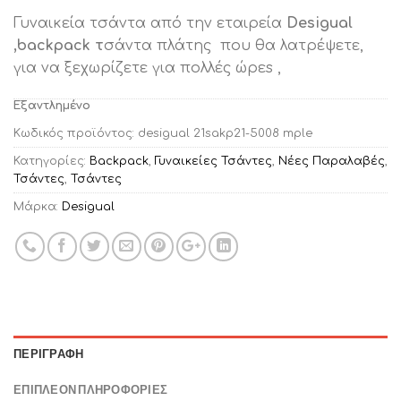
price
τρέχουσα
Γυναικεία τσάντα από την εταιρεία
Desigual
was:
τιμή
,backpack τ
σάντα πλάτης που θα λατρέψετε,
€89.00.
είναι:
για να ξεχωρίζετε για πολλές ώρεs ,
€55.00.
Εξαντλημένο
Κωδικός προϊόντος:
desigual 21sakp21-5008 mple
Κατηγορίες:
Backpack
,
Γυναικείες Τσάντες
,
Νέες Παραλαβές
,
Τσάντες
,
Τσάντες
Μάρκα:
Desigual
ΠΕΡΙΓΡΑΦΉ
ΕΠΙΠΛΈΟΝ ΠΛΗΡΟΦΟΡΊΕΣ