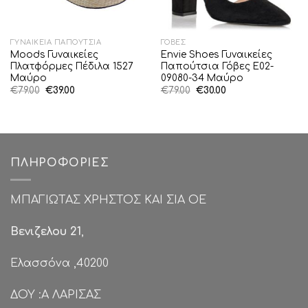
ΓΥΝΑΙΚΕΊΑ ΠΑΠΟΎΤΣΙΑ
ΓΌΒΕΣ
Moods Γυναικείες
Envie Shoes Γυναικείες
Πλατφόρμες Πέδιλα 1527
Παπούτσια Γόβες E02-
Μαύρο
09080-34 Μαύρο
Original
Η
Original
Η
€
79.00
€
39.00
€
79.00
€
30.00
price
τρέχουσα
price
τρέχουσα
was:
τιμή
was:
τιμή
€79.00.
είναι:
€79.00.
είναι:
€39.00.
€30.00.
ΠΛΗΡΟΦΟΡΊΕΣ
ΜΠΑΓΙΩΤΑΣ ΧΡΗΣΤΟΣ ΚΑΙ ΣΙΑ ΟΕ
Βενιζελου 21
,
Ελασσόνα ,40200
ΔΟΥ :Α ΛΑΡΙΣΑΣ