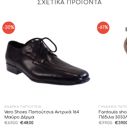
ΣΧΕΤΙΚΆ ΠΡΟΪΌΝΤΑ
-30%
-61%
Add to
Wishlist
ΑΝΔΡΙΚΆ ΠΑΠΟΎΤΣΙΑ
ΓΥΝΑΙΚΕΊΑ ΠΑΠ
Vero Shoes Παπούτσια Αντρικά 164
Fardoulis sh
Μαύρο Δέρμα
Πέδιλα 3033
Original
Η
Origin
€
69.00
€
48.00
€
99.00
€
39.0
price
τρέχουσα
price