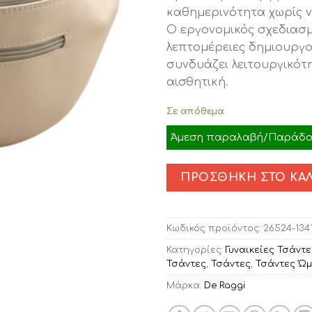
€59.50.
είνα
καθημερινότητα χωρίς ν
€48
Ο εργονομικός σχεδιασμ
λεπτομέρειες δημιουργ
συνδυάζει λειτουργικότ
αισθητική.
Σε απόθεμα
Άμεση παραλαβή/Παράδοσ
ΠΡΟΣΘΉΚΗ ΣΤΟ ΚΑΛ
Κωδικός προϊόντος:
26524-134
Κατηγορίες:
Γυναικείες Τσάντε
Τσάντες
,
Τσάντες
,
Τσάντες Ώ
Μάρκα:
De Raggi