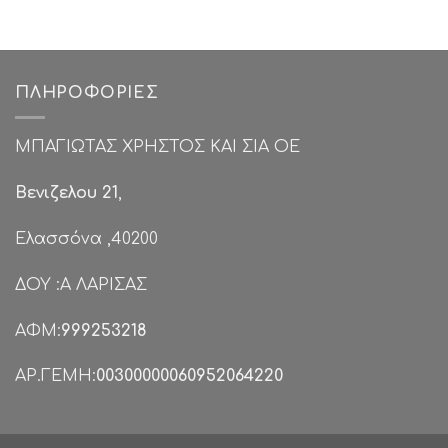
was:
τιμή
was:
€69.00.
είναι:
€99.00
€48.00.
ΠΛΗΡΟΦΟΡΊΕΣ
ΜΠΑΓΙΩΤΑΣ ΧΡΗΣΤΟΣ ΚΑΙ ΣΙΑ ΟΕ
Βενιζελου 21
,
Ελασσόνα ,40200
ΔΟΥ :Α ΛΑΡΙΣΑΣ
ΑΦΜ:
999253218
ΑΡ.ΓΕΜΗ:
00300000060952064220