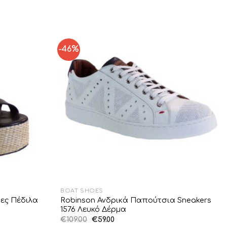
-46%
Add to
Add to
Wishlist
Wishlist
BOAT SHOES
ες Πέδιλα
Robinson Ανδρικά Παπούτσια Sneakers
1576 Λευκό Δέρμα
Original
Η
€
109.00
€
59.00
price
τρέχουσα