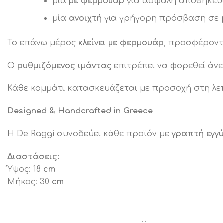
μία
με φερμουάρ
για ασφαλή αποθήκευ
μία
ανοιχτή
για γρήγορη πρόσβαση σε μ
Το επάνω μέρος
κλείνει με φερμουάρ
, προσφέροντ
Ο
ρυθμιζόμενος ιμάντας
επιτρέπει να φορεθεί άν
Κάθε κομμάτι κατασκευάζεται με προσοχή στη λεπ
Designed & Handcrafted in Greece
Η De Raggi συνοδεύει κάθε προϊόν με
γραπτή εγγύ
Διαστάσεις:
Ύψος: 18
cm
Μήκος: 30
cm