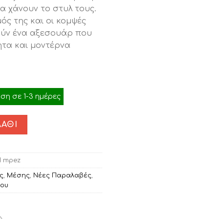
ι:
α χάνουν το στυλ τους.
.00.
ός της και οι κομψές
ούν ένα αξεσουάρ που
ητα και μοντέρνα
η σε 1-3 ημέρες
ΆΘΙ
1 mpez
ς
,
Μέσης
,
Νέες Παραλαβές
,
μου