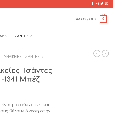
0
ΚΑΛΆΘΙ /
€
0.00
ΆΡ
ΤΣΆΝΤΕΣ
ΓΥΝΑΙΚΕΊΕΣ ΤΣΆΝΤΕΣ
/
ικείες Τσάντες
4-1341 Μπέζ
έχουσα
είναι μια σύγχρονη και
ή
σους θέλουν άνεση στην