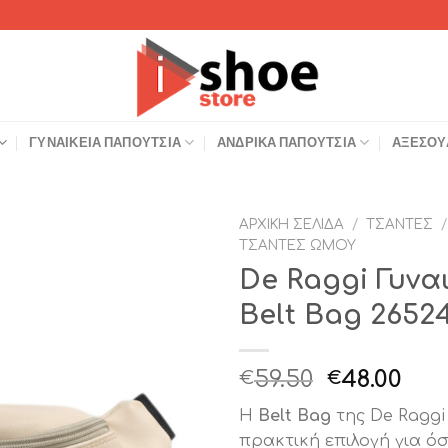
ΓΥΝΑΙΚΕΊΑ ΠΑΠΟΎΤΣΙΑ
ΑΝΔΡΙΚΆ ΠΑΠΟΎΤΣΙΑ
ΑΞΕΣΟΥ
ΑΡΧΙΚΉ ΣΕΛΊΔΑ
/
ΤΣΆΝΤΕΣ
/
ΤΣΆΝΤΕΣ ΏΜΟΥ
Add to
De Raggi Γυνα
Wishlist
Belt Bag 2652
Original
Η
59.50
48.00
€
€
price
τρ
Η
Belt Bag
της De Raggi 
was:
τιμ
πρακτική επιλογή για ό