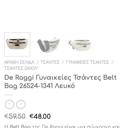
ΑΡΧΙΚΉ ΣΕΛΊΔΑ
/
ΤΣΆΝΤΕΣ
/
ΓΥΝΑΙΚΕΊΕΣ ΤΣΆΝΤΕΣ
/
ΤΣΆΝΤΕΣ ΏΜΟΥ
De Raggi Γυναικείες Τσάντες Belt
Bag 26524-1341 Λευκό
Original
Η
59.50
48.00
€
€
price
τρέχουσα
Η
Belt Bag
της De Raggi είναι μια σύγχρονη και