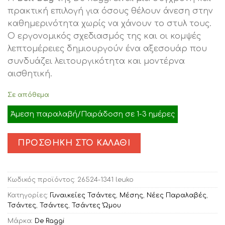
was:
τιμή
πρακτική επιλογή για όσους θέλουν άνεση στην
€59.50.
είναι:
καθημερινότητα χωρίς να χάνουν το στυλ τους.
€48.00.
Ο εργονομικός σχεδιασμός της και οι κομψές
λεπτομέρειες δημιουργούν ένα αξεσουάρ που
συνδυάζει λειτουργικότητα και μοντέρνα
αισθητική.
Σε απόθεμα
Άμεση παραλαβή/Παράδοση σε 1-3 ημέρες
ΠΡΟΣΘΉΚΗ ΣΤΟ ΚΑΛΆΘΙ
Κωδικός προϊόντος:
26524-1341 leuko
Κατηγορίες:
Γυναικείες Τσάντες
,
Μέσης
,
Νέες Παραλαβές
,
Τσάντες
,
Τσάντες
,
Τσάντες Ώμου
Μάρκα:
De Raggi